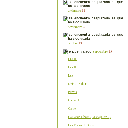
diciembre
11
noviembre
2
octubre
13
septiembre
13
Luz III
Luz II
Luz
Deir el-Bahari
Perros
Cisne II
Cisne
Cailleach Bheur (La vieja Azul)
Las Eddas de Snorri