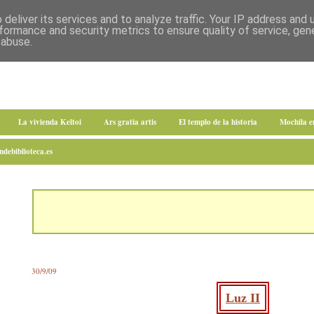
deliver its services and to analyze traffic. Your IP address and
formance and security metrics to ensure quality of service, ge
 abuse.
La vivienda Keltoi
Ars gratia artis
El templo de la historia
Mochila 
debiblioteca.es
30/9/09
Luz II