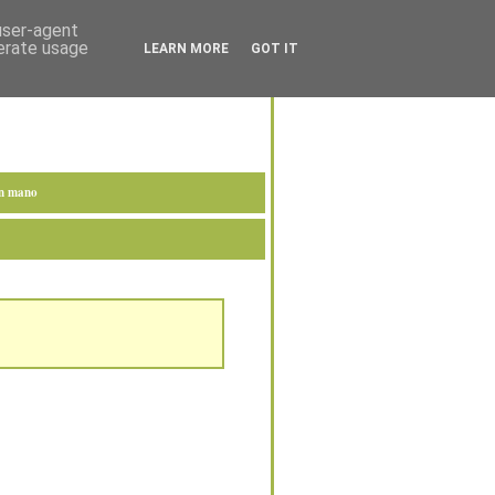
 user-agent
nerate usage
LEARN MORE
GOT IT
en mano