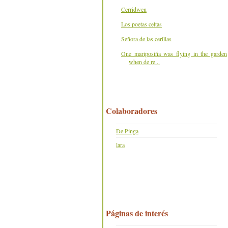
Cerridwen
Los poetas celtas
Señora de las cerillas
One mariposiña was flying in the garden
when de re...
Colaboradores
De Pinga
lara
Páginas de interés