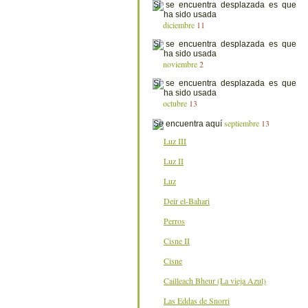
diciembre
11
noviembre
2
octubre
13
septiembre
13
Luz III
Luz II
Luz
Deir el-Bahari
Perros
Cisne II
Cisne
Cailleach Bheur (La vieja Azul)
Las Eddas de Snorri