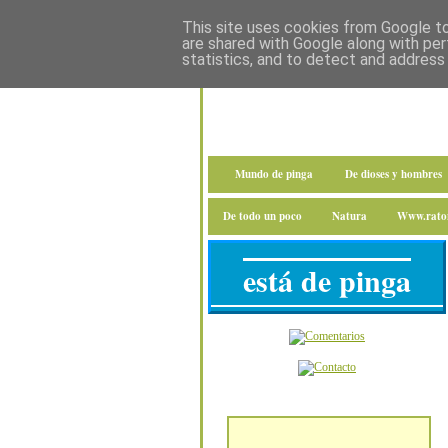
This site uses cookies from Google to 
are shared with Google along with per
statistics, and to detect and address
Mundo de pinga
De dioses y hombres
De todo un poco
Natura
Www.raton
está de pinga