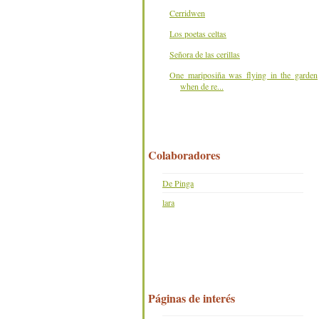
Cerridwen
Los poetas celtas
Señora de las cerillas
One mariposiña was flying in the garden
when de re...
Colaboradores
De Pinga
lara
Páginas de interés