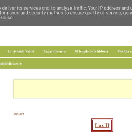
deliver its services and to analyze traffic. Your IP address and
formance and security metrics to ensure quality of service, ge
 abuse.
La vivienda Keltoi
Ars gratia artis
El templo de la historia
Mochila 
debiblioteca.es
30/9/09
Luz II