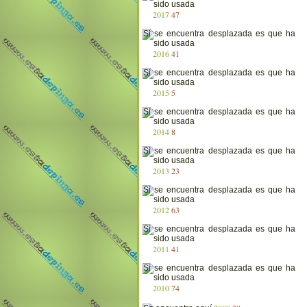
2017
47
2016
41
2015
5
2014
8
2013
23
2012
63
2011
41
2010
74