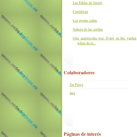
Las Eddas de Snorri
Cerridwen
Los poetas celtas
Señora de las cerillas
One mariposiña was flying in the garden
when de re...
Colaboradores
De Pinga
lara
Páginas de interés