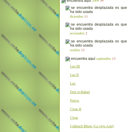
2009
39
diciembre
11
noviembre
2
octubre
13
septiembre
13
Luz III
Luz II
Luz
Deir el-Bahari
Perros
Cisne II
Cisne
Cailleach Bheur (La vieja Azul)