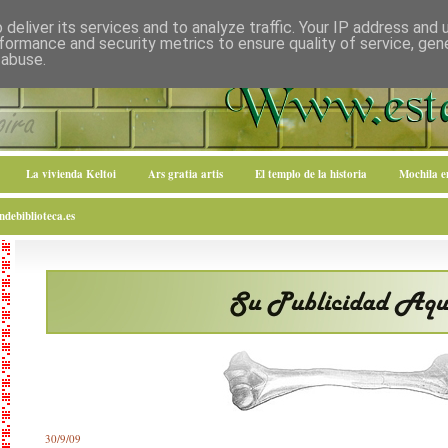
deliver its services and to analyze traffic. Your IP address and
formance and security metrics to ensure quality of service, ge
 abuse.
La vivienda Keltoi
Ars gratia artis
El templo de la historia
Mochila 
debiblioteca.es
30/9/09