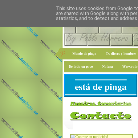
This site uses cookies from Google to 
are shared with Google along with per
statistics, and to detect and address
Mundo de pinga
De dioses y hombres
De todo un poco
Natura
Www.raton
está de pinga