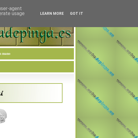
 user-agent
nerate usage
LEARN MORE
GOT IT
en mano