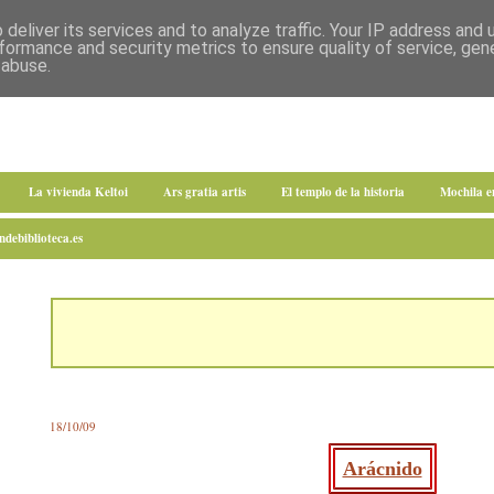
deliver its services and to analyze traffic. Your IP address and
formance and security metrics to ensure quality of service, ge
 abuse.
La vivienda Keltoi
Ars gratia artis
El templo de la historia
Mochila 
debiblioteca.es
18/10/09
Arácnido