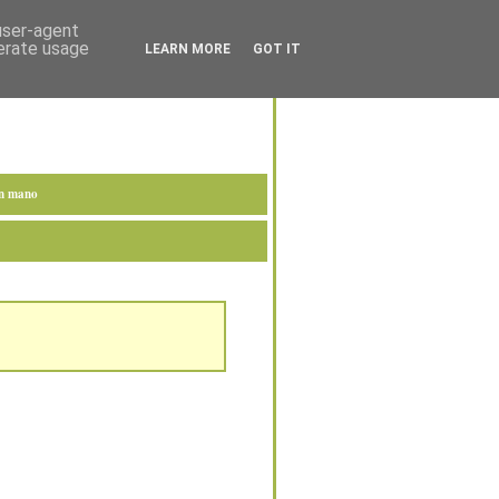
 user-agent
nerate usage
LEARN MORE
GOT IT
en mano