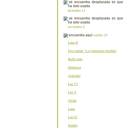
diciembre
11
noviembre
2
octubre
13
Luna II
Five mulier "La generación perdida"
Bicho palo
Mariposa
Arácnido
Luz VI
Luz V
Otoño
Luna
Luz IV
Huldra