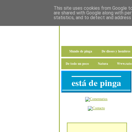
This site uses cookies from Google to 
are shared with Google along with per
statistics, and to detect and address
Mundo de pinga
De dioses y hombres
De todo un poco
Natura
Www.raton
está de pinga