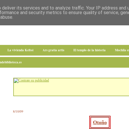
deliver its services and to analyze traffic. Your IP address and
formance and security metrics to ensure quality of service, ge
 abuse.
La vivienda Keltoi
Ars gratia artis
El templo de la historia
Mochila 
debiblioteca.es
8/10/09
Otoño