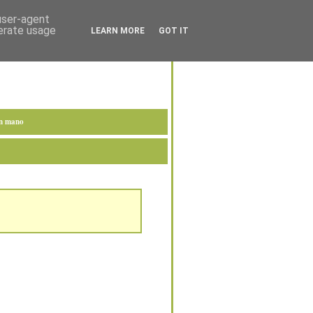
 user-agent
nerate usage
LEARN MORE
GOT IT
en mano