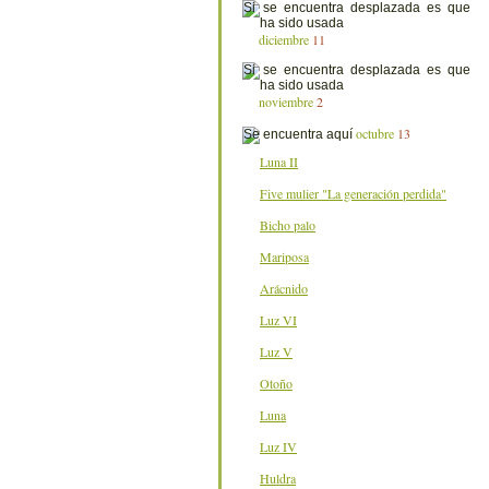
diciembre
11
noviembre
2
octubre
13
Luna II
Five mulier "La generación perdida"
Bicho palo
Mariposa
Arácnido
Luz VI
Luz V
Otoño
Luna
Luz IV
Huldra