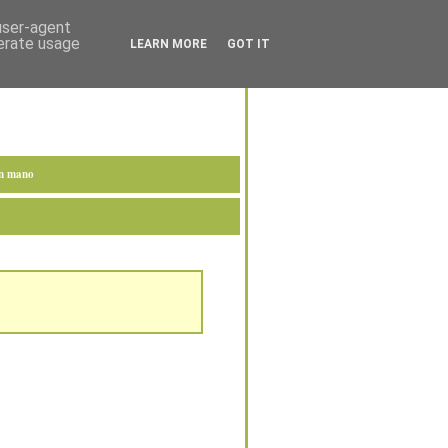
 user-agent
nerate usage
LEARN MORE
GOT IT
en mano