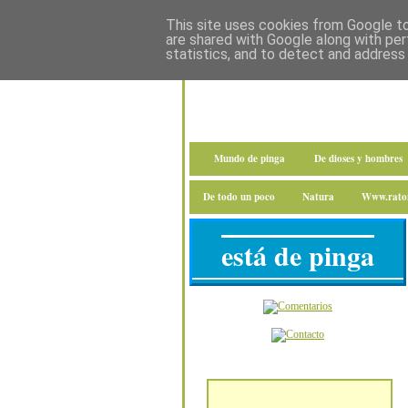
This site uses cookies from Google to 
are shared with Google along with per
statistics, and to detect and address
Mundo de pinga
De dioses y hombres
De todo un poco
Natura
Www.raton
está de pinga