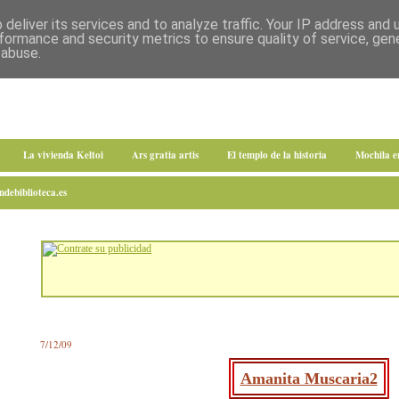
deliver its services and to analyze traffic. Your IP address and
formance and security metrics to ensure quality of service, ge
 abuse.
La vivienda Keltoi
Ars gratia artis
El templo de la historia
Mochila 
debiblioteca.es
7/12/09
Amanita Muscaria2