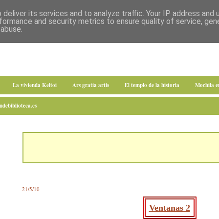
deliver its services and to analyze traffic. Your IP address and
formance and security metrics to ensure quality of service, ge
 abuse.
La vivienda Keltoi
Ars gratia artis
El templo de la historia
Mochila 
debiblioteca.es
21/5/10
Ventanas 2