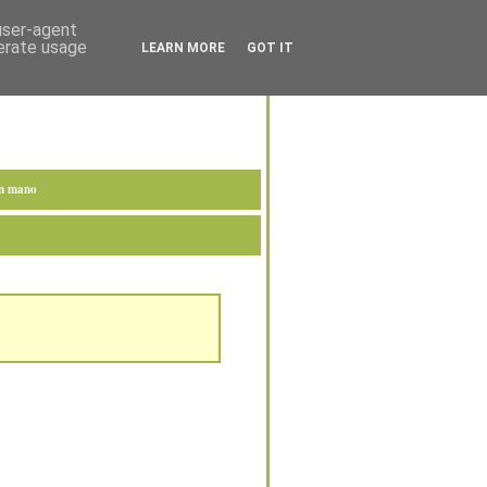
 user-agent
nerate usage
LEARN MORE
GOT IT
en mano