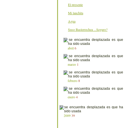
El presente
Mi lanchita
Agua
Suso Basterrechea ...Seguro?
abril
6
marzo
1
febrero
8
enero
4
2009
39