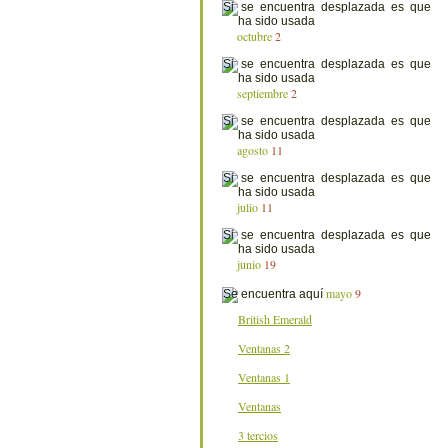
octubre
2
septiembre
2
agosto
11
julio
11
junio
19
mayo
9
British Emerald
Ventanas 2
Ventanas 1
Ventanas
3 tercios