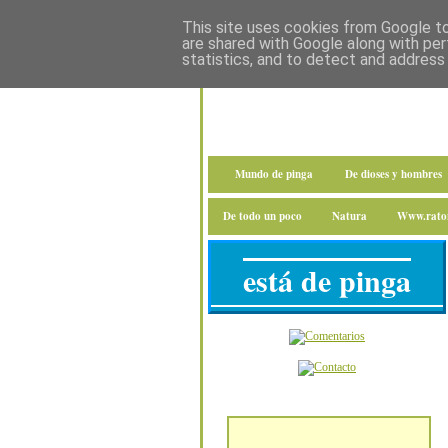
This site uses cookies from Google to 
are shared with Google along with per
statistics, and to detect and address
Mundo de pinga
De dioses y hombres
De todo un poco
Natura
Www.raton
está de pinga