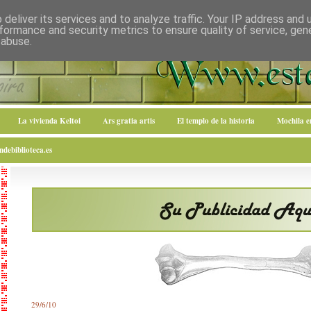
deliver its services and to analyze traffic. Your IP address and
formance and security metrics to ensure quality of service, ge
 abuse.
La vivienda Keltoi
Ars gratia artis
El templo de la historia
Mochila 
debiblioteca.es
29/6/10