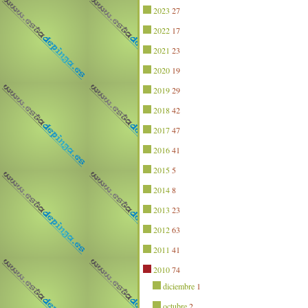
2023
27
2022
17
2021
23
2020
19
2019
29
2018
42
2017
47
2016
41
2015
5
2014
8
2013
23
2012
63
2011
41
2010
74
diciembre
1
octubre
2