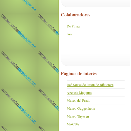
Colaboradores
De Pinga
lara
Páginas de interés
Red Social de Ratón de Biblioteca
Agencia Magnum
Museo del Prado
Museo Guggenheim
Museo Thyssen
MACBA