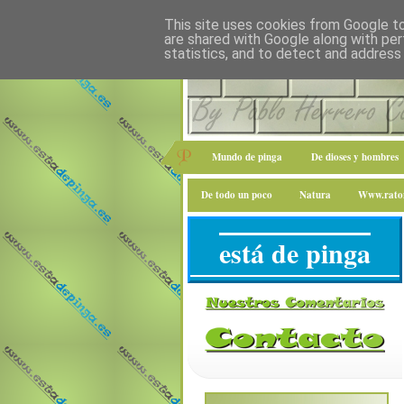
This site uses cookies from Google to 
are shared with Google along with per
statistics, and to detect and address
Mundo de pinga
De dioses y hombres
De todo un poco
Natura
Www.raton
está de pinga