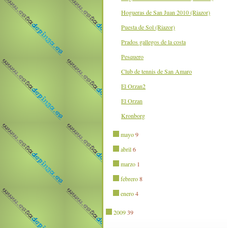
Hogueras de San Juan 2010 (Riazor)
Puesta de Sol (Riazor)
Prados gallegos de la costa
Pesquero
Club de tennis de San Amaro
El Orzan2
El Orzan
Kronborg
mayo
9
abril
6
marzo
1
febrero
8
enero
4
2009
39