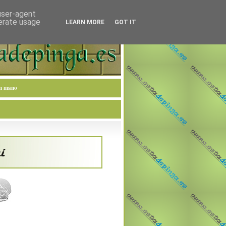
 user-agent
nerate usage
LEARN MORE
GOT IT
en mano