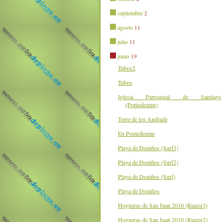
septiembre
2
agosto
11
julio
11
junio
19
Tubos2
Tubos
Iglesia Parroquial de Santiago
(Pontedeume)
Torre de los Andrade
En Pontedeume
Playa de Doniños (Surf3)
Playa de Doniños (Surf2)
Playa de Doniños (Surf)
Playa de Doniños
Hogueras de San Juan 2010 (Riazor3)
Hogueras de San Juan 2010 (Riazor2)