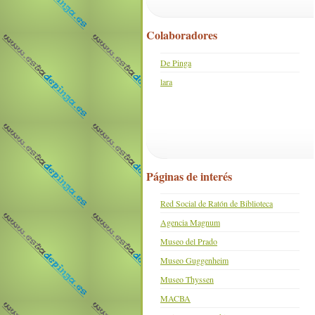
Colaboradores
De Pinga
lara
Páginas de interés
Red Social de Ratón de Biblioteca
Agencia Magnum
Museo del Prado
Museo Guggenheim
Museo Thyssen
MACBA