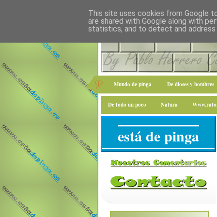
This site uses cookies from Google to 
are shared with Google along with per
statistics, and to detect and address
Mundo de pinga
De dioses y hombres
De todo un poco
Natura
Www.raton
está de pinga