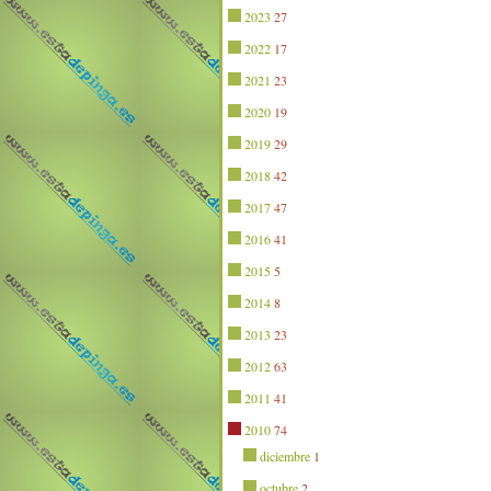
2023
27
2022
17
2021
23
2020
19
2019
29
2018
42
2017
47
2016
41
2015
5
2014
8
2013
23
2012
63
2011
41
2010
74
diciembre
1
octubre
2