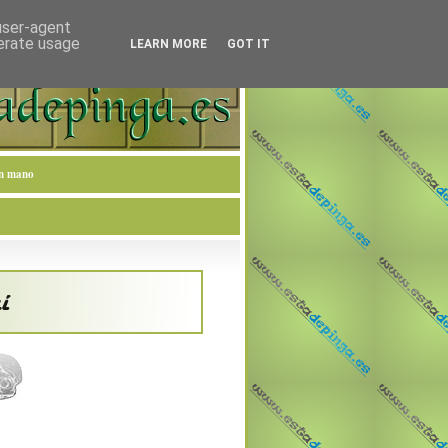
 user-agent
nerate usage
LEARN MORE
GOT IT
en mano