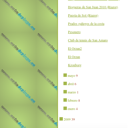
Hogueras de San Juan 2010 (Riazor)
Puesta de Sol (Riazor)
Prados gallegos de la costa
Pesquero
Club de tennis de San Amaro
El Orzan2
El Orzan
Kronborg
mayo
9
abril
6
marzo
1
febrero
8
enero
4
2009
39