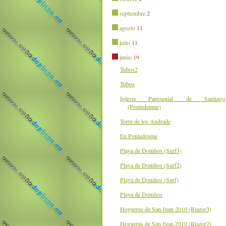
septiembre
2
agosto
11
julio
11
junio
19
Tubos2
Tubos
Iglesia Parroquial de Santiago
(Pontedeume)
Torre de los Andrade
En Pontedeume
Playa de Doniños (Surf3)
Playa de Doniños (Surf2)
Playa de Doniños (Surf)
Playa de Doniños
Hogueras de San Juan 2010 (Riazor3)
Hogueras de San Juan 2010 (Riazor2)