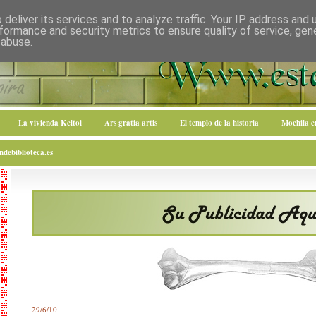
deliver its services and to analyze traffic. Your IP address and
formance and security metrics to ensure quality of service, ge
 abuse.
La vivienda Keltoi
Ars gratia artis
El templo de la historia
Mochila 
debiblioteca.es
29/6/10