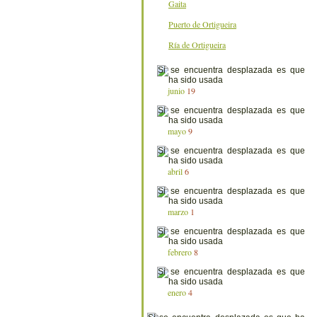
Gaita
Puerto de Ortigueira
Ría de Ortigueira
junio
19
mayo
9
abril
6
marzo
1
febrero
8
enero
4