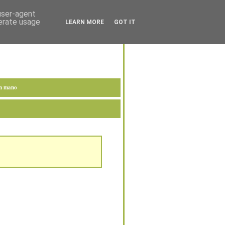
 user-agent
nerate usage
LEARN MORE
GOT IT
en mano