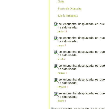
Gaita
Puerto de Ortigueira
Ría de Ortigueira
junio
19
mayo
9
abril
6
marzo
1
febrero
8
enero
4