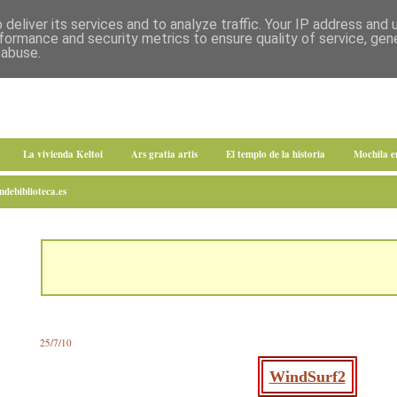
deliver its services and to analyze traffic. Your IP address and
formance and security metrics to ensure quality of service, ge
 abuse.
La vivienda Keltoi
Ars gratia artis
El templo de la historia
Mochila 
debiblioteca.es
25/7/10
WindSurf2