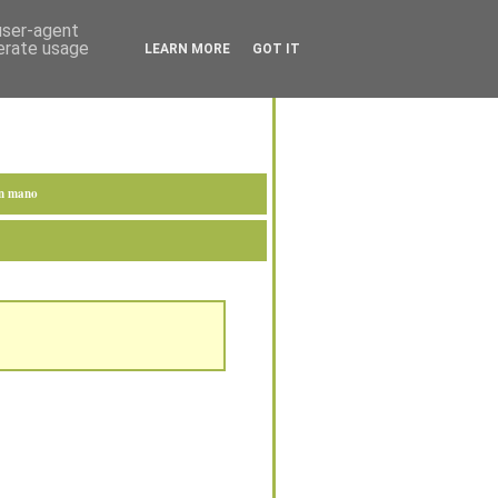
 user-agent
nerate usage
LEARN MORE
GOT IT
en mano