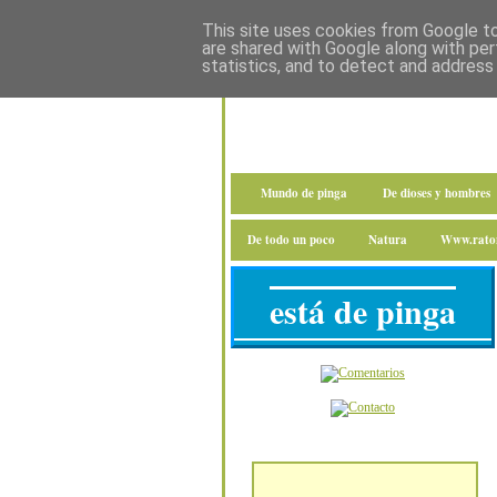
This site uses cookies from Google to 
are shared with Google along with per
statistics, and to detect and address
Mundo de pinga
De dioses y hombres
De todo un poco
Natura
Www.raton
está de pinga