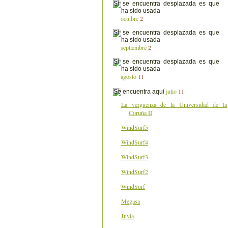
octubre
2
septiembre
2
agosto
11
julio
11
La vergüenza de la Universidad de la
Coruña II
WindSurf5
WindSurf4
WindSurf3
WindSurf2
WindSurf
Megasa
Juvia