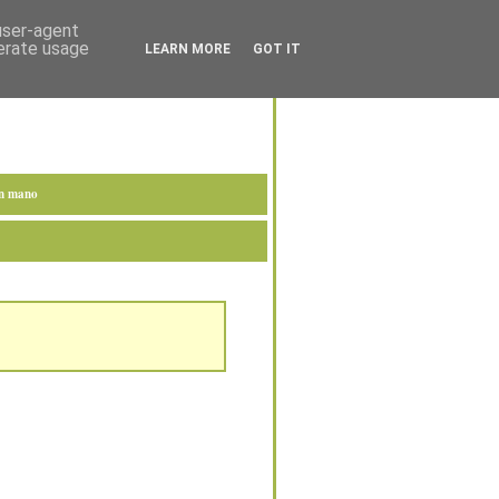
 user-agent
nerate usage
LEARN MORE
GOT IT
en mano