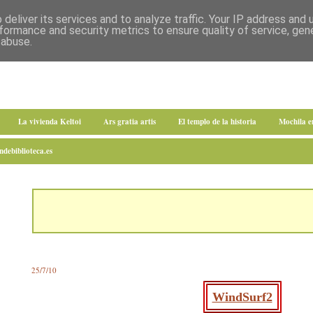
deliver its services and to analyze traffic. Your IP address and
formance and security metrics to ensure quality of service, ge
 abuse.
La vivienda Keltoi
Ars gratia artis
El templo de la historia
Mochila 
debiblioteca.es
25/7/10
WindSurf2