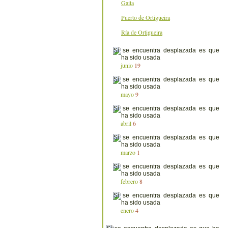
Gaita
Puerto de Ortigueira
Ría de Ortigueira
junio
19
mayo
9
abril
6
marzo
1
febrero
8
enero
4