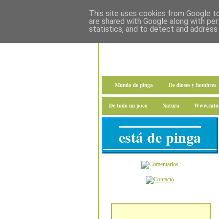
This site uses cookies from Google to 
are shared with Google along with per
statistics, and to detect and address
Mundo de pinga
De dioses y hombres
De todo un poco
Natura
Www.raton
está de pinga