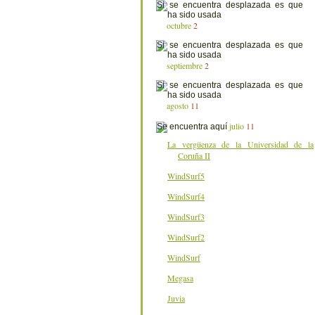
octubre
2
septiembre
2
agosto
11
julio
11
La vergüenza de la Universidad de la
Coruña II
WindSurf5
WindSurf4
WindSurf3
WindSurf2
WindSurf
Megasa
Juvia