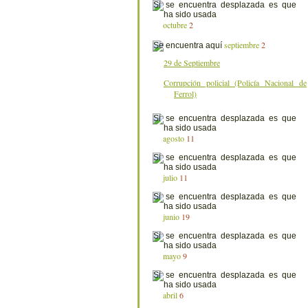
octubre
2
septiembre
2
29 de Septiembre
Corrupción policial (Policía Nacional de
Ferrol)
agosto
11
julio
11
junio
19
mayo
9
abril
6