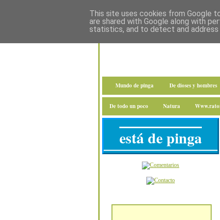
This site uses cookies from Google to 
are shared with Google along with per
statistics, and to detect and address
Mundo de pinga
De dioses y hombres
De todo un poco
Natura
Www.raton
está de pinga