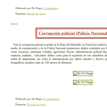
Publicado por De Pinga
0 comentarios
Etiquetas:
Mundo de pinga
5/9/10
Corrupción policial (Policía Nacional
Tras la corrupción policial ocurrida en la Plaza del Inferniño en Ferrol (un policía y
medio de comunicación y en la Policía Nacional (numerosos delitos cometidos por l
como secuestro, amenazas verbales, agresiones físicas, indentificación policial falsa
vejatorio, maltrato... suficientes delitos como para la expulsión de tres miembros d
orden de alejamiento, así como la indemnización por daños morales y físicos, pr
fotográficas sacadas a más de 150 metros de distancia.
Publicado por De Pinga
13 comentarios
Etiquetas:
De todo un poco