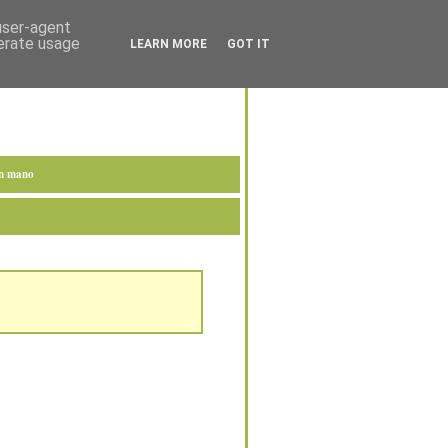
 user-agent
nerate usage
LEARN MORE
GOT IT
en mano