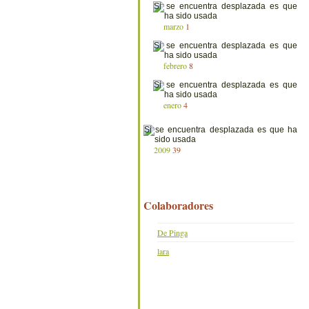
marzo
1
febrero
8
enero
4
2009
39
Colaboradores
De Pinga
lara