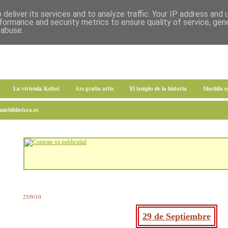
deliver its services and to analyze traffic. Your IP address and
formance and security metrics to ensure quality of service, ge
 abuse.
La vivienda Keltoi
Ars gratia artis
El templo de la historia
Mochila 
debiblioteca.es
25/9/10
29 de Septiembre