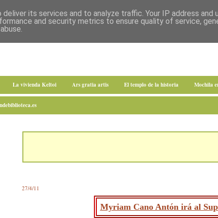
deliver its services and to analyze traffic. Your IP address and
formance and security metrics to ensure quality of service, ge
 abuse.
La vivienda Keltoi
Ars gratia artis
El templo de la historia
Mochila 
debiblioteca.es
27/4/11
Myriam Cano Antón irá al Su