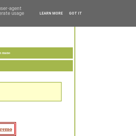
 user-agent
nerate usage
LEARN MORE
GOT IT
en mano
premo