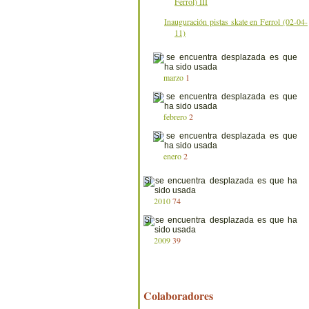
Ferrol) III
Inauguración pistas skate en Ferrol (02-04-
11)
marzo
1
febrero
2
enero
2
2010
74
2009
39
Colaboradores