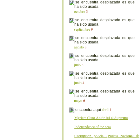
octubre
3
septiembre
9
agosto
3
julio
3
junio
4
mayo
6
abril
4
Myriam Cano Antón irá al Supremo
Independence of the seas
Corrupción policial (Policía Nacional de