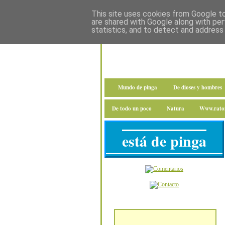
This site uses cookies from Google to 
are shared with Google along with per
statistics, and to detect and address
Mundo de pinga
De dioses y hombres
De todo un poco
Natura
Www.raton
está de pinga