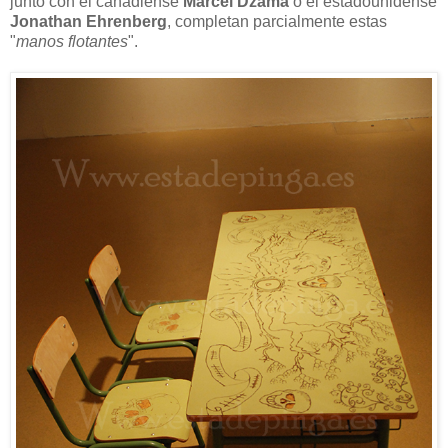
junto con el canadiense
Marcel Dzama
o el estadounidense
Jonathan Ehrenberg
, completan parcialmente estas
"
manos flotantes
".