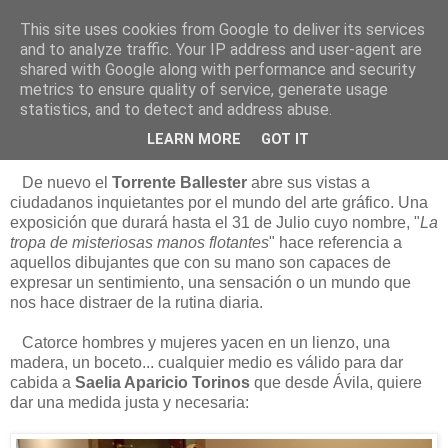
This site uses cookies from Google to deliver its services
Está de pinga
and to analyze traffic. Your IP address and user-agent are
shared with Google along with performance and security
metrics to ensure quality of service, generate usage
statistics, and to detect and address abuse.
25/5/11
La tropa de misteriosas manos flotantes
LEARN MORE
GOT IT
De nuevo el
Torrente Ballester
abre sus vistas a
ciudadanos inquietantes por el mundo del arte gráfico. Una
exposición que durará hasta el 31 de Julio cuyo nombre, "
La
tropa de misteriosas manos flotantes
" hace referencia a
aquellos dibujantes que con su mano son capaces de
expresar un sentimiento, una sensación o un mundo que
nos hace distraer de la rutina diaria.
Catorce hombres y mujeres yacen en un lienzo, una
madera, un boceto... cualquier medio es válido para dar
cabida a
Saelia Aparicio Torinos
que desde Ávila, quiere
dar una medida justa y necesaria: