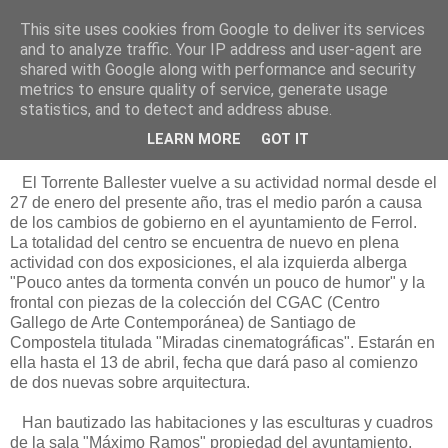
This site uses cookies from Google to deliver its services
Está de pinga
and to analyze traffic. Your IP address and user-agent are
shared with Google along with performance and security
metrics to ensure quality of service, generate usage
statistics, and to detect and address abuse.
1/4/12
De nuevo me abres tu puerta
LEARN MORE
GOT IT
El Torrente Ballester vuelve a su actividad normal desde el
27 de enero del presente año, tras el medio parón a causa
de los cambios de gobierno en el ayuntamiento de Ferrol.
La totalidad del centro se encuentra de nuevo en plena
actividad con dos exposiciones, el ala izquierda alberga
"Pouco antes da tormenta convén un pouco de humor" y la
frontal con piezas de la colección del CGAC (Centro
Gallego de Arte Contemporánea) de Santiago de
Compostela titulada "Miradas cinematográficas". Estarán en
ella hasta el 13 de abril, fecha que dará paso al comienzo
de dos nuevas sobre arquitectura.
Han bautizado las habitaciones y las esculturas y cuadros
de la sala "Máximo Ramos" propiedad del ayuntamiento,