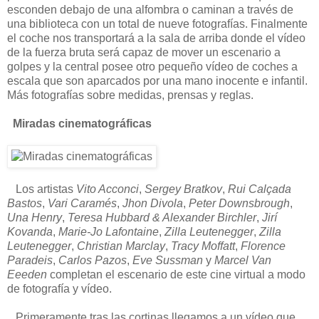
esconden debajo de una alfombra o caminan a través de
una biblioteca con un total de nueve fotografías. Finalmente
el coche nos transportará a la sala de arriba donde el vídeo
de la fuerza bruta será capaz de mover un escenario a
golpes y la central posee otro pequeño vídeo de coches a
escala que son aparcados por una mano inocente e infantil.
Más fotografías sobre medidas, prensas y reglas.
Miradas cinematográficas
Los artistas
Vito Acconci
,
Sergey Bratkov
,
Rui Calçada
Bastos
,
Vari Caramés
,
Jhon Divola
,
Peter Downsbrough
,
Una Henry
,
Teresa Hubbard & Alexander Birchler
,
Jirí
Kovanda
,
Marie-Jo Lafontaine
,
Zilla Leutenegger
,
Zilla
Leutenegger
,
Christian Marclay
,
Tracy Moffatt
,
Florence
Paradeis
,
Carlos Pazos
,
Eve Sussman
y
Marcel Van
Eeeden
completan el escenario de este cine virtual a modo
de fotografía y vídeo.
Primeramente tras las cortinas llegamos a un vídeo que