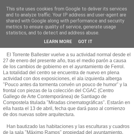
This site uses cookies from Google to deliver its services
Está de pinga
and to analyze traffic. Your IP address and user-agent are
shared with Google along with performance and security
metrics to ensure quality of service, generate usage
statistics, and to detect and address abuse.
1/4/12
De nuevo me abres tu puerta
LEARN MORE
GOT IT
El Torrente Ballester vuelve a su actividad normal desde el
27 de enero del presente año, tras el medio parón a causa
de los cambios de gobierno en el ayuntamiento de Ferrol.
La totalidad del centro se encuentra de nuevo en plena
actividad con dos exposiciones, el ala izquierda alberga
"Pouco antes da tormenta convén un pouco de humor" y la
frontal con piezas de la colección del CGAC (Centro
Gallego de Arte Contemporánea) de Santiago de
Compostela titulada "Miradas cinematográficas". Estarán en
ella hasta el 13 de abril, fecha que dará paso al comienzo
de dos nuevas sobre arquitectura.
Han bautizado las habitaciones y las esculturas y cuadros
de la sala "Máximo Ramos" propiedad del ayuntamiento,