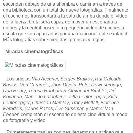
esconden debajo de una alfombra o caminan a través de
una biblioteca con un total de nueve fotografías. Finalmente
el coche nos transportará a la sala de arriba donde el vídeo
de la fuerza bruta será capaz de mover un escenario a
golpes y la central posee otro pequeño vídeo de coches a
escala que son aparcados por una mano inocente e infantil.
Más fotografías sobre medidas, prensas y reglas.
Miradas cinematográficas
Los artistas
Vito Acconci
,
Sergey Bratkov
,
Rui Calçada
Bastos
,
Vari Caramés
,
Jhon Divola
,
Peter Downsbrough
,
Una Henry
,
Teresa Hubbard & Alexander Birchler
,
Jirí
Kovanda
,
Marie-Jo Lafontaine
,
Zilla Leutenegger
,
Zilla
Leutenegger
,
Christian Marclay
,
Tracy Moffatt
,
Florence
Paradeis
,
Carlos Pazos
,
Eve Sussman
y
Marcel Van
Eeeden
completan el escenario de este cine virtual a modo
de fotografía y vídeo.
Primeramente tras las cortinas llegamos a un vídeo que