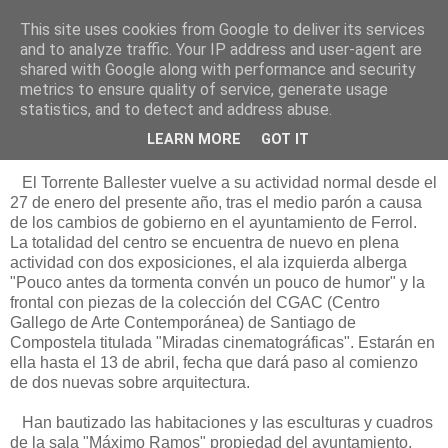
This site uses cookies from Google to deliver its services
Está de pinga
and to analyze traffic. Your IP address and user-agent are
shared with Google along with performance and security
metrics to ensure quality of service, generate usage
statistics, and to detect and address abuse.
1/4/12
De nuevo me abres tu puerta
LEARN MORE
GOT IT
El Torrente Ballester vuelve a su actividad normal desde el
27 de enero del presente año, tras el medio parón a causa
de los cambios de gobierno en el ayuntamiento de Ferrol.
La totalidad del centro se encuentra de nuevo en plena
actividad con dos exposiciones, el ala izquierda alberga
"Pouco antes da tormenta convén un pouco de humor" y la
frontal con piezas de la colección del CGAC (Centro
Gallego de Arte Contemporánea) de Santiago de
Compostela titulada "Miradas cinematográficas". Estarán en
ella hasta el 13 de abril, fecha que dará paso al comienzo
de dos nuevas sobre arquitectura.
Han bautizado las habitaciones y las esculturas y cuadros
de la sala "Máximo Ramos" propiedad del ayuntamiento,