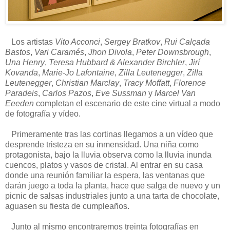
Los artistas
Vito Acconci
,
Sergey Bratkov
,
Rui Calçada
Bastos
,
Vari Caramés
,
Jhon Divola
,
Peter Downsbrough
,
Una Henry
,
Teresa Hubbard & Alexander Birchler
,
Jirí
Kovanda
,
Marie-Jo Lafontaine
,
Zilla Leutenegger
,
Zilla
Leutenegger
,
Christian Marclay
,
Tracy Moffatt
,
Florence
Paradeis
,
Carlos Pazos
,
Eve Sussman
y
Marcel Van
Eeeden
completan el escenario de este cine virtual a modo
de fotografía y vídeo.
Primeramente tras las cortinas llegamos a un vídeo que
desprende tristeza en su inmensidad. Una niña como
protagonista, bajo la lluvia observa como la lluvia inunda
cuencos, platos y vasos de cristal. Al entrar en su casa
donde una reunión familiar la espera, las ventanas que
darán juego a toda la planta, hace que salga de nuevo y un
picnic de salsas industriales junto a una tarta de chocolate,
aguasen su fiesta de cumpleaños.
Junto al mismo encontraremos treinta fotografías en