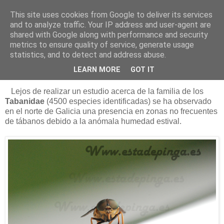
This site uses cookies from Google to deliver its services
Está de pinga
and to analyze traffic. Your IP address and user-agent are
shared with Google along with performance and security
metrics to ensure quality of service, generate usage
statistics, and to detect and address abuse.
19/8/12
Los tábanos autumnalis
LEARN MORE
GOT IT
Lejos de realizar un estudio acerca de la familia de los
Tabanidae
(4500 especies identificadas) se ha observado
en el norte de Galicia una presencia en zonas no frecuentes
de tábanos debido a la anómala humedad estival.