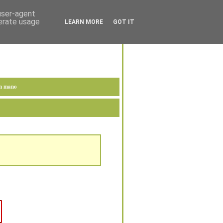
 user-agent
nerate usage
LEARN MORE
GOT IT
en mano