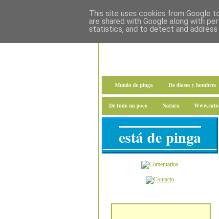
This site uses cookies from Google to 
are shared with Google along with per
statistics, and to detect and address
Mundo de pinga
De dioses y hombres
De todo un poco
Natura
Www.raton
está de pinga