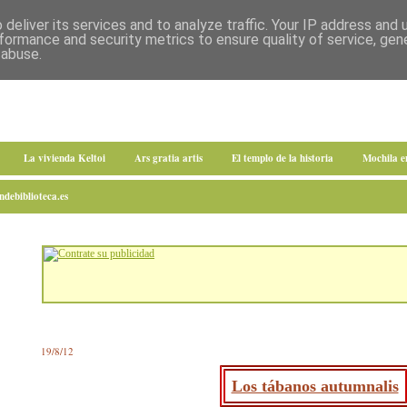
deliver its services and to analyze traffic. Your IP address and
formance and security metrics to ensure quality of service, ge
 abuse.
La vivienda Keltoi
Ars gratia artis
El templo de la historia
Mochila 
debiblioteca.es
19/8/12
Los tábanos autumnalis