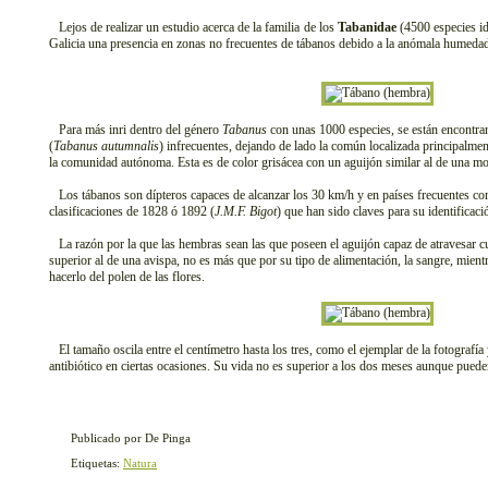
Lejos de realizar un estudio acerca de la familia de los
Tabanidae
(4500 especies id
Galicia una presencia en zonas no frecuentes de tábanos debido a la anómala humedad 
Para más inri dentro del género
Tabanus
con unas 1000 especies, se están encontran
(
Tabanus autumnalis
) infrecuentes, dejando de lado la común localizada principalme
la comunidad autónoma. Esta es de color grisácea con un aguijón similar al de una mo
Los tábanos son dípteros capaces de alcanzar los 30 km/h y en países frecuentes 
clasificaciones de 1828 ó 1892 (
J.M.F. Bigot
) que han sido claves para su identificaci
La razón por la que las hembras sean las que poseen el aguijón capaz de atravesar cu
superior al de una avispa, no es más que por su tipo de alimentación, la sangre, mien
hacerlo del polen de las flores.
El tamaño oscila entre el centímetro hasta los tres, como el ejemplar de la fotografía 
antibiótico en ciertas ocasiones. Su vida no es superior a los dos meses aunque pueden
Publicado por De Pinga
Etiquetas:
Natura