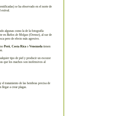
entificadas) se ha observado en el norte de
estival.
do algunas como la de la fotografía
nte en
Baños de Molgas
(Orense), al sur de
sca pero de efecto más agresivo.
como
Perú
,
Costa Rica
o
Venezuela
tienen
ón.
alquier tipo de piel y producir un escozor
tras que los machos son inofensivos al
y el tratamiento de las hembras precisa de
 llegar a crear plagas.