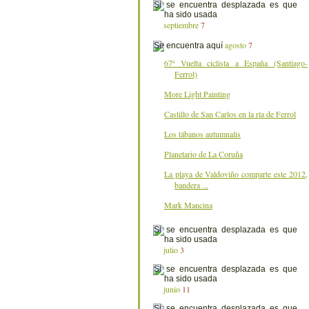
septiembre
7
agosto
7
67ª Vuelta ciclista a España (Santiago-
Ferrol)
More Light Painting
Castillo de San Carlos en la ría de Ferrol
Los tábanos autumnalis
Planetario de La Coruña
La playa de Valdoviño comparte este 2012,
bandera ...
Mark Mancina
julio
3
junio
11