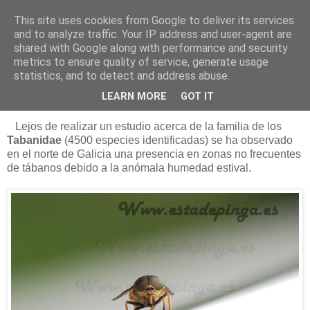
This site uses cookies from Google to deliver its services
Está de pinga
and to analyze traffic. Your IP address and user-agent are
shared with Google along with performance and security
metrics to ensure quality of service, generate usage
statistics, and to detect and address abuse.
19/8/12
Los tábanos autumnalis
LEARN MORE
GOT IT
Lejos de realizar un estudio acerca de la familia de los
Tabanidae
(4500 especies identificadas) se ha observado
en el norte de Galicia una presencia en zonas no frecuentes
de tábanos debido a la anómala humedad estival.