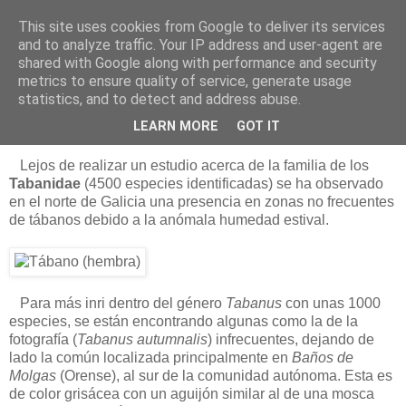
This site uses cookies from Google to deliver its services
Está de pinga
and to analyze traffic. Your IP address and user-agent are
shared with Google along with performance and security
metrics to ensure quality of service, generate usage
statistics, and to detect and address abuse.
19/8/12
Los tábanos autumnalis
LEARN MORE
GOT IT
Lejos de realizar un estudio acerca de la familia de los
Tabanidae
(4500 especies identificadas) se ha observado
en el norte de Galicia una presencia en zonas no frecuentes
de tábanos debido a la anómala humedad estival.
Para más inri dentro del género
Tabanus
con unas 1000
especies, se están encontrando algunas como la de la
fotografía (
Tabanus autumnalis
) infrecuentes, dejando de
lado la común localizada principalmente en
Baños de
Molgas
(Orense), al sur de la comunidad autónoma. Esta es
de color grisácea con un aguijón similar al de una mosca