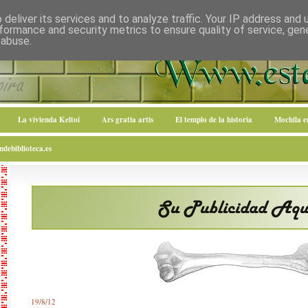
deliver its services and to analyze traffic. Your IP address and
formance and security metrics to ensure quality of service, ge
 abuse.
La vivienda Keltoi
Ars gratia artis
El templo de la historia
Mochila 
debiblioteca.es
19/8/12