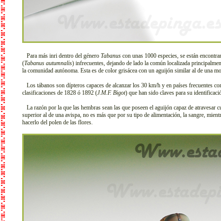
Para más inri dentro del género
Tabanus
con unas 1000 especies, se están encontran
(
Tabanus autumnalis
) infrecuentes, dejando de lado la común localizada principalme
la comunidad autónoma. Esta es de color grisácea con un aguijón similar al de una mo
Los tábanos son dípteros capaces de alcanzar los 30 km/h y en países frecuentes 
clasificaciones de 1828 ó 1892 (
J.M.F. Bigot
) que han sido claves para su identificaci
La razón por la que las hembras sean las que poseen el aguijón capaz de atravesar cu
superior al de una avispa, no es más que por su tipo de alimentación, la sangre, mien
hacerlo del polen de las flores.