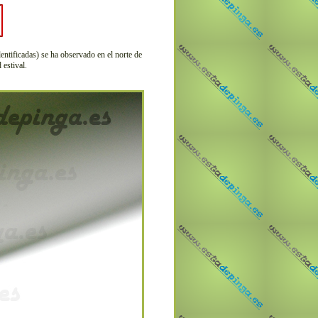
entificadas) se ha observado en el norte de
estival.