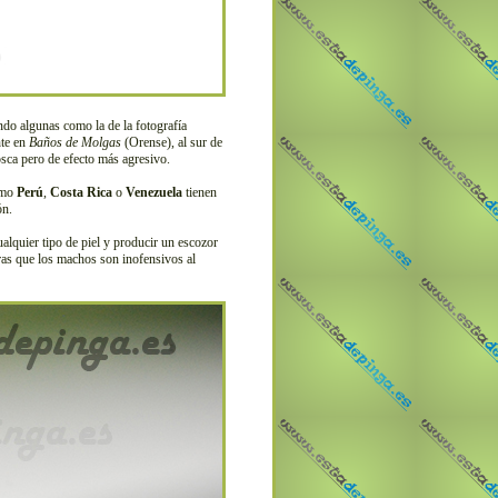
do algunas como la de la fotografía
nte en
Baños de Molgas
(Orense), al sur de
sca pero de efecto más agresivo.
como
Perú
,
Costa Rica
o
Venezuela
tienen
ón.
alquier tipo de piel y producir un escozor
tras que los machos son inofensivos al