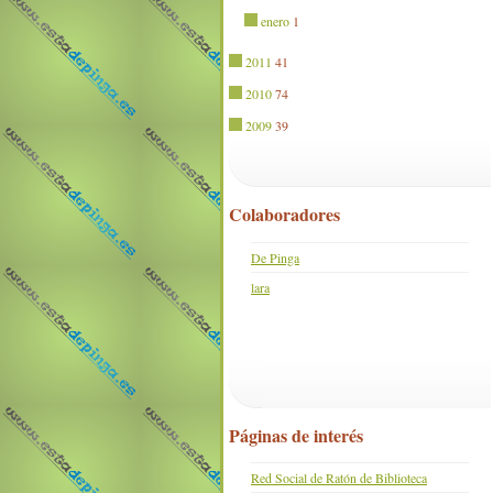
enero
1
2011
41
2010
74
2009
39
Colaboradores
De Pinga
lara
Páginas de interés
Red Social de Ratón de Biblioteca