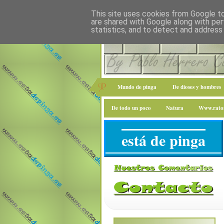
This site uses cookies from Google to 
are shared with Google along with per
statistics, and to detect and address
Mundo de pinga
De dioses y hombres
De todo un poco
Natura
Www.raton
está de pinga