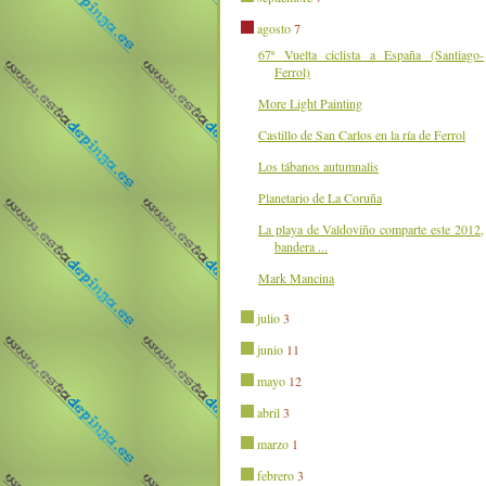
agosto
7
67ª Vuelta ciclista a España (Santiago-
Ferrol)
More Light Painting
Castillo de San Carlos en la ría de Ferrol
Los tábanos autumnalis
Planetario de La Coruña
La playa de Valdoviño comparte este 2012,
bandera ...
Mark Mancina
julio
3
junio
11
mayo
12
abril
3
marzo
1
febrero
3