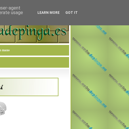
 user-agent
nerate usage
LEARN MORE
GOT IT
en mano