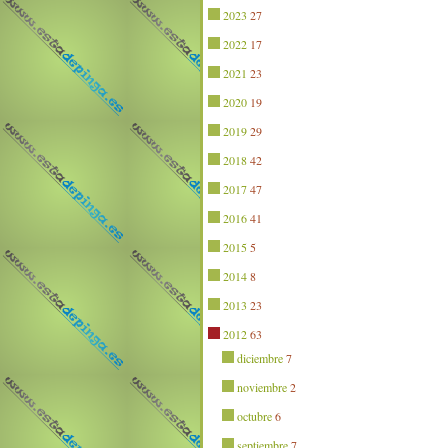
2023
27
2022
17
2021
23
2020
19
2019
29
2018
42
2017
47
2016
41
2015
5
2014
8
2013
23
2012
63
diciembre
7
noviembre
2
octubre
6
septiembre
7