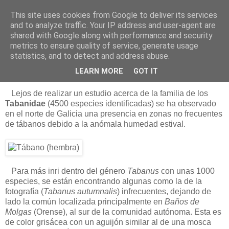
This site uses cookies from Google to deliver its services
Está de pinga
and to analyze traffic. Your IP address and user-agent are
shared with Google along with performance and security
metrics to ensure quality of service, generate usage
statistics, and to detect and address abuse.
19/8/12
Los tábanos autumnalis
LEARN MORE
GOT IT
Lejos de realizar un estudio acerca de la familia de los
Tabanidae
(4500 especies identificadas) se ha observado
en el norte de Galicia una presencia en zonas no frecuentes
de tábanos debido a la anómala humedad estival.
Para más inri dentro del género
Tabanus
con unas 1000
especies, se están encontrando algunas como la de la
fotografía (
Tabanus autumnalis
) infrecuentes, dejando de
lado la común localizada principalmente en
Baños de
Molgas
(Orense), al sur de la comunidad autónoma. Esta es
de color grisácea con un aguijón similar al de una mosca