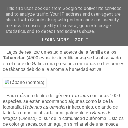
This site uses cookies from Google to deliver its services
Está de pinga
and to analyze traffic. Your IP address and user-agent are
shared with Google along with performance and security
metrics to ensure quality of service, generate usage
statistics, and to detect and address abuse.
19/8/12
Los tábanos autumnalis
LEARN MORE
GOT IT
Lejos de realizar un estudio acerca de la familia de los
Tabanidae
(4500 especies identificadas) se ha observado
en el norte de Galicia una presencia en zonas no frecuentes
de tábanos debido a la anómala humedad estival.
Para más inri dentro del género
Tabanus
con unas 1000
especies, se están encontrando algunas como la de la
fotografía (
Tabanus autumnalis
) infrecuentes, dejando de
lado la común localizada principalmente en
Baños de
Molgas
(Orense), al sur de la comunidad autónoma. Esta es
de color grisácea con un aguijón similar al de una mosca