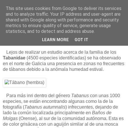
This site uses cookies from Google to deliver its services
Está de pinga
and to analyze traffic. Your IP address and user-agent are
shared with Google along with performance and security
metrics to ensure quality of service, generate usage
statistics, and to detect and address abuse.
19/8/12
Los tábanos autumnalis
LEARN MORE
GOT IT
Lejos de realizar un estudio acerca de la familia de los
Tabanidae
(4500 especies identificadas) se ha observado
en el norte de Galicia una presencia en zonas no frecuentes
de tábanos debido a la anómala humedad estival.
Para más inri dentro del género
Tabanus
con unas 1000
especies, se están encontrando algunas como la de la
fotografía (
Tabanus autumnalis
) infrecuentes, dejando de
lado la común localizada principalmente en
Baños de
Molgas
(Orense), al sur de la comunidad autónoma. Esta es
de color grisácea con un aguijón similar al de una mosca