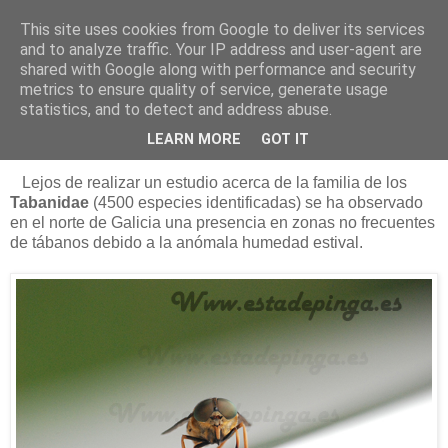
This site uses cookies from Google to deliver its services
Está de pinga
and to analyze traffic. Your IP address and user-agent are
shared with Google along with performance and security
metrics to ensure quality of service, generate usage
statistics, and to detect and address abuse.
19/8/12
Los tábanos autumnalis
LEARN MORE
GOT IT
Lejos de realizar un estudio acerca de la familia de los
Tabanidae
(4500 especies identificadas) se ha observado
en el norte de Galicia una presencia en zonas no frecuentes
de tábanos debido a la anómala humedad estival.