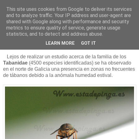
This site uses cookies from Google to deliver its services
Está de pinga
and to analyze traffic. Your IP address and user-agent are
shared with Google along with performance and security
metrics to ensure quality of service, generate usage
statistics, and to detect and address abuse.
19/8/12
Los tábanos autumnalis
LEARN MORE
GOT IT
Lejos de realizar un estudio acerca de la familia de los
Tabanidae
(4500 especies identificadas) se ha observado
en el norte de Galicia una presencia en zonas no frecuentes
de tábanos debido a la anómala humedad estival.