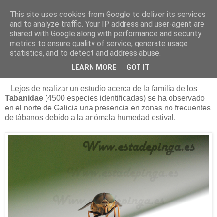
This site uses cookies from Google to deliver its services
Está de pinga
and to analyze traffic. Your IP address and user-agent are
shared with Google along with performance and security
metrics to ensure quality of service, generate usage
statistics, and to detect and address abuse.
19/8/12
Los tábanos autumnalis
LEARN MORE
GOT IT
Lejos de realizar un estudio acerca de la familia de los
Tabanidae
(4500 especies identificadas) se ha observado
en el norte de Galicia una presencia en zonas no frecuentes
de tábanos debido a la anómala humedad estival.