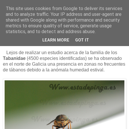
This site uses cookies from Google to deliver its services
Está de pinga
and to analyze traffic. Your IP address and user-agent are
shared with Google along with performance and security
metrics to ensure quality of service, generate usage
statistics, and to detect and address abuse.
19/8/12
Los tábanos autumnalis
LEARN MORE
GOT IT
Lejos de realizar un estudio acerca de la familia de los
Tabanidae
(4500 especies identificadas) se ha observado
en el norte de Galicia una presencia en zonas no frecuentes
de tábanos debido a la anómala humedad estival.