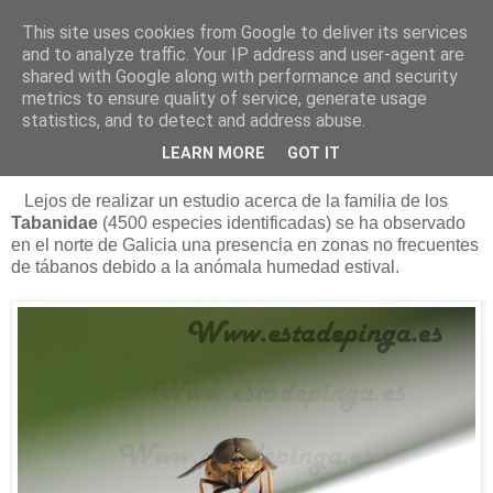
This site uses cookies from Google to deliver its services
Está de pinga
and to analyze traffic. Your IP address and user-agent are
shared with Google along with performance and security
metrics to ensure quality of service, generate usage
statistics, and to detect and address abuse.
19/8/12
Los tábanos autumnalis
LEARN MORE
GOT IT
Lejos de realizar un estudio acerca de la familia de los
Tabanidae
(4500 especies identificadas) se ha observado
en el norte de Galicia una presencia en zonas no frecuentes
de tábanos debido a la anómala humedad estival.