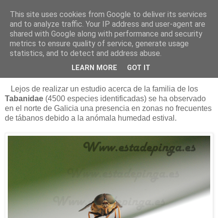
This site uses cookies from Google to deliver its services
Está de pinga
and to analyze traffic. Your IP address and user-agent are
shared with Google along with performance and security
metrics to ensure quality of service, generate usage
statistics, and to detect and address abuse.
19/8/12
Los tábanos autumnalis
LEARN MORE
GOT IT
Lejos de realizar un estudio acerca de la familia de los
Tabanidae
(4500 especies identificadas) se ha observado
en el norte de Galicia una presencia en zonas no frecuentes
de tábanos debido a la anómala humedad estival.