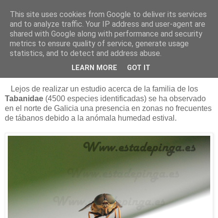
This site uses cookies from Google to deliver its services
Está de pinga
and to analyze traffic. Your IP address and user-agent are
shared with Google along with performance and security
metrics to ensure quality of service, generate usage
statistics, and to detect and address abuse.
19/8/12
Los tábanos autumnalis
LEARN MORE
GOT IT
Lejos de realizar un estudio acerca de la familia de los
Tabanidae
(4500 especies identificadas) se ha observado
en el norte de Galicia una presencia en zonas no frecuentes
de tábanos debido a la anómala humedad estival.