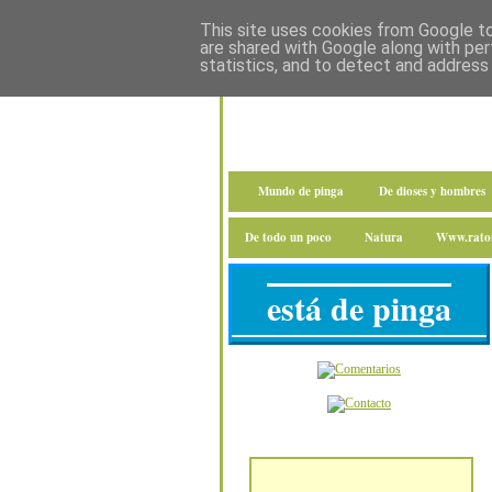
This site uses cookies from Google to 
are shared with Google along with per
statistics, and to detect and address
Mundo de pinga
De dioses y hombres
De todo un poco
Natura
Www.raton
está de pinga