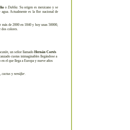
lia
o
Dahlia
. Su origen es mexicano y se
agua. Actualmente es la flor nacional de
er más de 2000 en 1840 y hoy unas 50000,
 dos colores.
ucatán
, un señor llamado
Hernán Cortés
 alcanzado cuotas inimaginables llegándose a
 en el que llega a Europa y nueve años
,
cactus
y
nenúfar
.