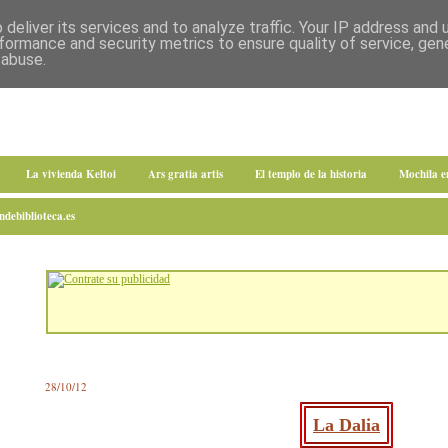
deliver its services and to analyze traffic. Your IP address and
formance and security metrics to ensure quality of service, ge
 abuse.
La vivienda Keltoi
Ars gratia artis
El templo de la historia
Mochila 
debiblioteca.es
28/10/12
La Dalia