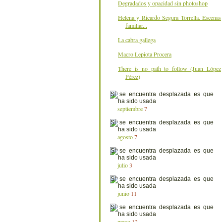
Degradados y opacidad sin photoshop
Helena y Ricardo Segura Torrella. Escenas
familiar...
La cabra gallega
Macro Lepiota Procera
There is no path to follow (Juan López
Pérez)
septiembre
7
agosto
7
julio
3
junio
11
mayo
12