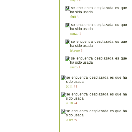
abril
3
marzo
1
febrero
3
enero
1
2011
41
2010
74
2009
39