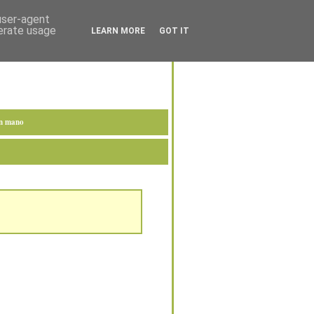
 user-agent
nerate usage
LEARN MORE
GOT IT
en mano