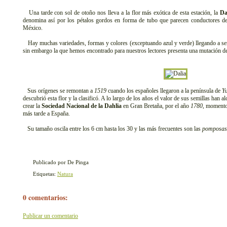
Una tarde con sol de otoño nos lleva a la flor más exótica de esta estación, la
Da
denomina así por los pétalos gordos en forma de tubo que parecen conductores de 
México.
Hay muchas variedades, formas y colores (exceptuando azul y verde) llegando a s
sin embargo la que hemos encontrado para nuestros lectores presenta una mutación de
Sus orígenes se remontan a
1519
cuando los españoles llegaron a la península de
Y
descubrió esta flor y la clasificó. A lo largo de los años el valor de sus semillas han
crear la
Sociedad Nacional de la Dahlia
en Gran Bretaña, por el año
1780
, momento
más tarde a España.
Su tamaño oscila entre los 6 cm hasta los 30 y las más frecuentes son las
pomposas
Publicado por De Pinga
Etiquetas:
Natura
0 comentarios:
Publicar un comentario