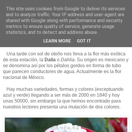
This site uses cookies from Google to deliver its services
Está de pinga
and to analyze traffic. Your IP address and user-agent are
shared with Google along with performance and security
metrics to ensure quality of service, generate usage
statistics, and to detect and address abuse.
28/10/12
La Dalia
LEARN MORE
GOT IT
Una tarde con sol de otoño nos lleva a la flor más exótica
de esta estación, la
Dalia
o
Dahlia
. Su origen es mexicano y
se denomina así por los pétalos gordos en forma de tubo
que parecen conductores de agua. Actualmente es la flor
nacional de México.
Hay muchas variedades, formas y colores (exceptuando
azul y verde) llegando a ser más de 2000 en 1840 y hoy
unas 50000, sin embargo la que hemos encontrado para
nuestros lectores presenta una mutación de dos colores.