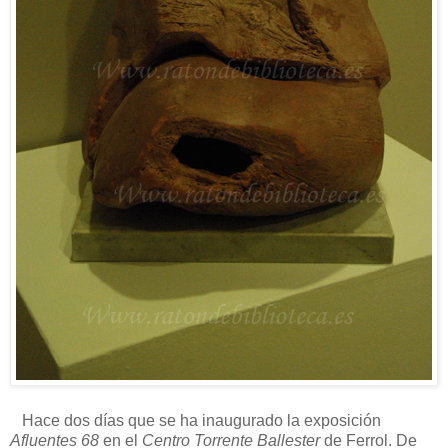
Hace dos días que se ha inaugurado la exposición
Afluentes 68
en el
Centro Torrente Ballester
de Ferrol. De