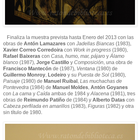
Finaliza la muestra prevista hasta Enero del 2013 con las
obras de
Antón Lamazares
con
Jadellas Biancas
(1983),
Xavier Correo Corredoira
con
Work in progress
(1980),
Rafael Baixeras
con
Casa, humo, mar, pájaro
y
Álamo
blanco
(1987),
Jorge Castillo
y
Composición
, una obra de
Francisco Mantecón
de (1987),
Ventana
(1980) de
Guillermo Monroy
,
Lodeiro
y su
Puesta de Sol
(1980),
Paisaje
(1980) de
Manuel Ruibal
,
Las muchachas de
Pontevedra
(1984) de
Manuel Moldes
,
Antón Goyanes
con
La cama
y
Caída
ambas de 1984 y
Alacena
(1981), tres
obras de
Reimundo Patiño
de (1984) y
Alberto Datas
con
Cabeza perfilada en amarillos
(1983),
Figuras
(1982) y otra
sin título de 1980.