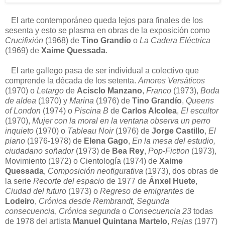
El arte contemporáneo queda lejos para finales de los
sesenta y esto se plasma en obras de la exposición como
Crucifixión
(1968) de
Tino Grandío
o
La Cadera Eléctrica
(1969) de
Xaime Quessada
.
El arte gallego pasa de ser individual a colectivo que
comprende la década de los setenta.
Amores Versáticos
(1970) o
Letargo
de
Acisclo Manzano
,
Franco
(1973),
Boda
de aldea
(1970) y
Marina
(1976) de
Tino Grandío
,
Queens
of London
(1974) o
Piscina B
de
Carlos Alcolea
,
El escultor
(1970),
Mujer con la moral en la ventana observa un perro
inquieto
(1970) o
Tableau Noir
(1976) de
Jorge Castillo
,
El
piano
(1976-1978) de
Elena Gago
,
En la mesa del estudio,
ciudadano soñador
(1973) de
Bea Rey
,
Pop-Fiction
(1973),
Movimiento (1972) o Cientología (1974) de
Xaime
Quessada
,
Composición neofigurativa
(1973), dos obras de
la serie
Recorte del espacio
de 1977 de
Ánxel Huete
,
Ciudad del futuro
(1973) o
Regreso de emigrantes
de
Lodeiro
,
Crónica desde Rembrandt
,
Segunda
consecuencia
,
Crónica segunda
o
Consecuencia 23
todas
de 1978 del artista
Manuel Quintana Martelo
,
Rejas
(1977)