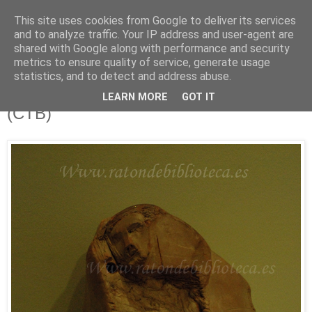
This site uses cookies from Google to deliver its services
Está de pinga
and to analyze traffic. Your IP address and user-agent are
shared with Google along with performance and security
metrics to ensure quality of service, generate usage
statistics, and to detect and address abuse.
10/11/12
Afluentes 68 e Ilustrísimos, Ilustrados
LEARN MORE
GOT IT
(CTB)