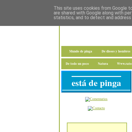
This site uses cookies from Google to 
are shared with Google along with per
statistics, and to detect and address
Mundo de pinga
De dioses y hombres
De todo un poco
Natura
Www.raton
está de pinga