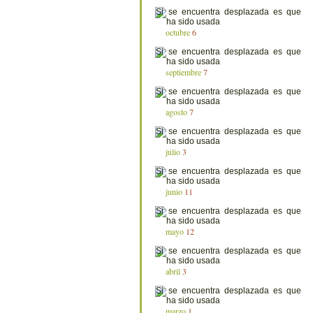
octubre
6
septiembre
7
agosto
7
julio
3
junio
11
mayo
12
abril
3
marzo
1