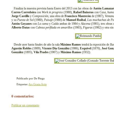
Finaliza la muestra prevista hasta Enero del 2013 con las obras de
Antón Lamazar
Correo Corredoira
con
Work in progress
(1980),
Rafael Baixeras
con
Casa, humo
Jorge Castillo
y
Composición
, una obra de
Francisco Mantecón
de (1987),
Ventan
y su
Puesta de Sol
(1980),
Paisaje
(1980) de
Manuel Ruibal
,
Las muchachas de Po
Antón Goyanes
con
La cama
y
Caída
ambas de 1984 y
Alacena
(1981), tres obras
Alberto Datas
con
Cabeza perfilada en amarillos
(1983),
Figuras
(1982) y otra sin 
Desde ayer hasta finales de año la sala
Máximo Ramos
tendrá la exposición de
Ilu
Agustín Robles
(1809),
Vicente Día González
(1986),
Esquivel
(1870),
José Gonz
González
(1895),
Vila Prades
(1907) y
Máximo Ramos
(1932).
Publicado por De Pinga
Etiquetas:
Ars Gratia Artis
0 comentarios:
Publicar un comentario