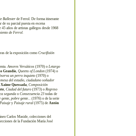
e Ballester
de Ferrol. De forma itinerante
ar de su parcial puesta en escena
 45 años de artistas gallegos desde 1968
iento de Ferrol
.
bras de la exposición como
Crucifixión
tenta.
Amores Versáticos
(1970) o
Letargo
no Grandío
,
Queens of London
(1974) o
bserva un perro inquieto
(1970) o
 mesa del estudio, ciudadano soñador
e
Xaime Quessada
,
Composición
ete
,
Ciudad del futuro
(1973) o
Regreso
ca segunda
o
Consecuencia 23
todas de
 gente, pobre gente...
(1976) o de la serie
Paisaje
y
Paisaje rural
(1975) de
Antón
neo Carlos Maside, colecciones del
ecciones de la Fundación María José