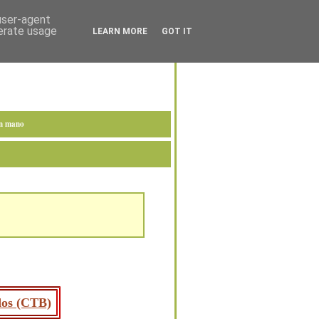
 user-agent
nerate usage
LEARN MORE
GOT IT
en mano
ados (CTB)