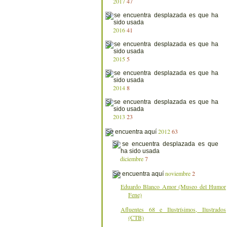
2017
47
2016
41
2015
5
2014
8
2013
23
2012
63
diciembre
7
noviembre
2
Eduardo Blanco Amor (Museo del Humor
Fene)
Afluentes 68 e Ilustrísimos, Ilustrados
(CTB)