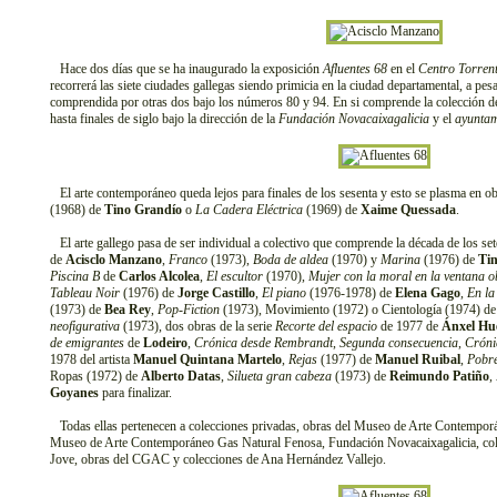
Hace dos días que se ha inaugurado la exposición
Afluentes 68
en el
Centro Torrent
recorrerá las siete ciudades gallegas siendo primicia en la ciudad departamental, a pes
comprendida por otras dos bajo los números 80 y 94. En si comprende la colección de
hasta finales de siglo bajo la dirección de la
Fundación Novacaixagalicia
y el
ayuntam
El arte contemporáneo queda lejos para finales de los sesenta y esto se plasma en o
(1968) de
Tino Grandío
o
La Cadera Eléctrica
(1969) de
Xaime Quessada
.
El arte gallego pasa de ser individual a colectivo que comprende la década de los se
de
Acisclo Manzano
,
Franco
(1973),
Boda de aldea
(1970) y
Marina
(1976) de
Ti
Piscina B
de
Carlos Alcolea
,
El escultor
(1970),
Mujer con la moral en la ventana o
Tableau Noir
(1976) de
Jorge Castillo
,
El piano
(1976-1978) de
Elena Gago
,
En la
(1973) de
Bea Rey
,
Pop-Fiction
(1973), Movimiento (1972) o Cientología (1974) d
neofigurativa
(1973), dos obras de la serie
Recorte del espacio
de 1977 de
Ánxel Hu
de emigrantes
de
Lodeiro
,
Crónica desde Rembrandt
,
Segunda consecuencia
,
Cróni
1978 del artista
Manuel Quintana Martelo
,
Rejas
(1977) de
Manuel Ruibal
,
Pobre
Ropas (1972) de
Alberto Datas
,
Silueta gran cabeza
(1973) de
Reimundo Patiño
,
Goyanes
para finalizar.
Todas ellas pertenecen a colecciones privadas, obras del Museo de Arte Contemporá
Museo de Arte Contemporáneo Gas Natural Fenosa, Fundación Novacaixagalicia, col
Jove, obras del CGAC y colecciones de Ana Hernández Vallejo.