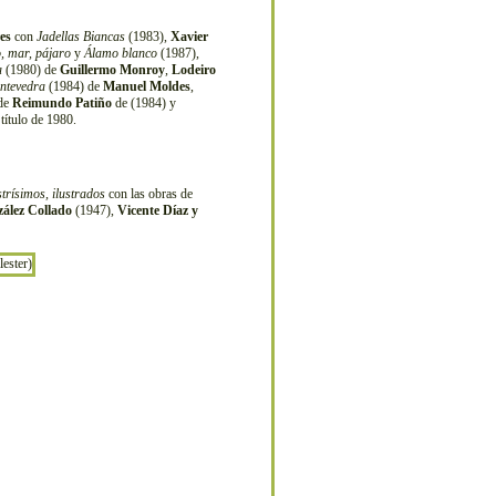
es
con
Jadellas Biancas
(1983),
Xavier
, mar, pájaro
y
Álamo blanco
(1987),
a
(1980) de
Guillermo Monroy
,
Lodeiro
ntevedra
(1984) de
Manuel Moldes
,
 de
Reimundo Patiño
de (1984) y
título de 1980.
strísimos, ilustrados
con las obras de
ález Collado
(1947),
Vicente Díaz y