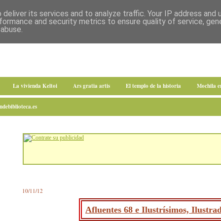
deliver its services and to analyze traffic. Your IP address and
formance and security metrics to ensure quality of service, ge
 abuse.
La vivienda Keltoi
Ars gratia artis
El templo de la historia
Mochila 
debiblioteca.es
10/11/12
Afluentes 68 e Ilustrísimos, Ilustr