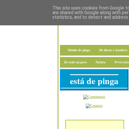
This site uses cookies from Google to 
are shared with Google along with per
statistics, and to detect and address
Mundo de pinga
De dioses y hombres
De todo un poco
Natura
Www.raton
está de pinga