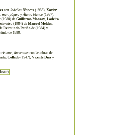
es
con
Jadellas Biancas
(1983),
Xavier
, mar, pájaro
y
Álamo blanco
(1987),
a
(1980) de
Guillermo Monroy
,
Lodeiro
ntevedra
(1984) de
Manuel Moldes
,
 de
Reimundo Patiño
de (1984) y
título de 1980.
strísimos, ilustrados
con las obras de
ález Collado
(1947),
Vicente Díaz y