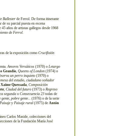
e Ballester
de Ferrol. De forma itinerante
ar de su parcial puesta en escena
 45 años de artistas gallegos desde 1968
iento de Ferrol
.
bras de la exposición como
Crucifixión
tenta.
Amores Versáticos
(1970) o
Letargo
no Grandío
,
Queens of London
(1974) o
bserva un perro inquieto
(1970) o
 mesa del estudio, ciudadano soñador
e
Xaime Quessada
,
Composición
ete
,
Ciudad del futuro
(1973) o
Regreso
ca segunda
o
Consecuencia 23
todas de
 gente, pobre gente...
(1976) o de la serie
Paisaje
y
Paisaje rural
(1975) de
Antón
neo Carlos Maside, colecciones del
ecciones de la Fundación María José