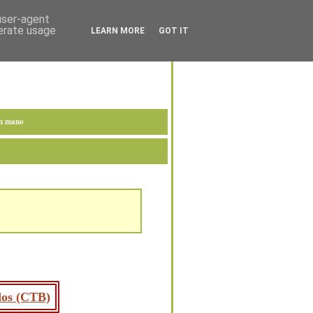
 user-agent
nerate usage
LEARN MORE
GOT IT
en mano
ados (CTB)