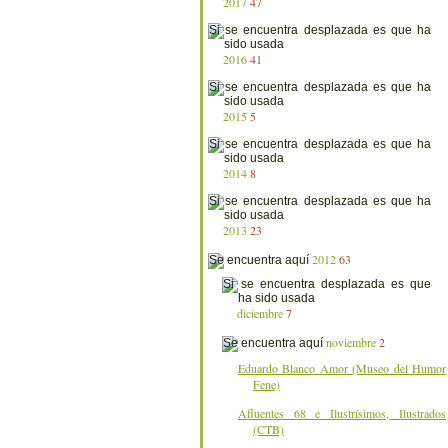
2017
47
2016
41
2015
5
2014
8
2013
23
2012
63
diciembre
7
noviembre
2
Eduardo Blanco Amor (Museo del Humor
Fene)
Afluentes 68 e Ilustrísimos, Ilustrados
(CTB)