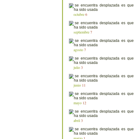
octubre
6
septiembre
7
agosto
7
julio
3
junio
11
mayo
12
abril
3
marzo
1