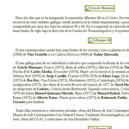
Hace dos días que se ha inaugurado la exposición
Afluentes 68
en el
Centro Torrent
recorrerá las siete ciudades gallegas siendo primicia en la ciudad departamental, a pes
comprendida por otras dos bajo los números 80 y 94. En si comprende la colección de
hasta finales de siglo bajo la dirección de la
Fundación Novacaixagalicia
y el
ayuntam
El arte contemporáneo queda lejos para finales de los sesenta y esto se plasma en o
(1968) de
Tino Grandío
o
La Cadera Eléctrica
(1969) de
Xaime Quessada
.
El arte gallego pasa de ser individual a colectivo que comprende la década de los se
de
Acisclo Manzano
,
Franco
(1973),
Boda de aldea
(1970) y
Marina
(1976) de
Ti
Piscina B
de
Carlos Alcolea
,
El escultor
(1970),
Mujer con la moral en la ventana o
Tableau Noir
(1976) de
Jorge Castillo
,
El piano
(1976-1978) de
Elena Gago
,
En la
(1973) de
Bea Rey
,
Pop-Fiction
(1973), Movimiento (1972) o Cientología (1974) d
neofigurativa
(1973), dos obras de la serie
Recorte del espacio
de 1977 de
Ánxel Hu
de emigrantes
de
Lodeiro
,
Crónica desde Rembrandt
,
Segunda consecuencia
,
Cróni
1978 del artista
Manuel Quintana Martelo
,
Rejas
(1977) de
Manuel Ruibal
,
Pobre
Ropas (1972) de
Alberto Datas
,
Silueta gran cabeza
(1973) de
Reimundo Patiño
,
Goyanes
para finalizar.
Todas ellas pertenecen a colecciones privadas, obras del Museo de Arte Contemporá
Museo de Arte Contemporáneo Gas Natural Fenosa, Fundación Novacaixagalicia, col
Jove, obras del CGAC y colecciones de Ana Hernández Vallejo.