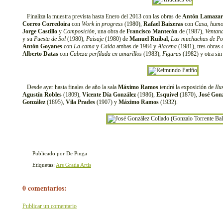
Finaliza la muestra prevista hasta Enero del 2013 con las obras de
Antón Lamazar
Correo Corredoira
con
Work in progress
(1980),
Rafael Baixeras
con
Casa, humo
Jorge Castillo
y
Composición
, una obra de
Francisco Mantecón
de (1987),
Ventan
y su
Puesta de Sol
(1980),
Paisaje
(1980) de
Manuel Ruibal
,
Las muchachas de Po
Antón Goyanes
con
La cama
y
Caída
ambas de 1984 y
Alacena
(1981), tres obras
Alberto Datas
con
Cabeza perfilada en amarillos
(1983),
Figuras
(1982) y otra sin 
Desde ayer hasta finales de año la sala
Máximo Ramos
tendrá la exposición de
Ilu
Agustín Robles
(1809),
Vicente Día González
(1986),
Esquivel
(1870),
José Gonz
González
(1895),
Vila Prades
(1907) y
Máximo Ramos
(1932).
Publicado por De Pinga
Etiquetas:
Ars Gratia Artis
0 comentarios:
Publicar un comentario