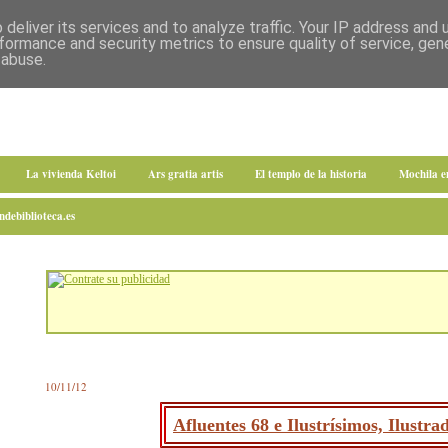
deliver its services and to analyze traffic. Your IP address and
formance and security metrics to ensure quality of service, ge
 abuse.
La vivienda Keltoi
Ars gratia artis
El templo de la historia
Mochila 
debiblioteca.es
10/11/12
Afluentes 68 e Ilustrísimos, Ilustr