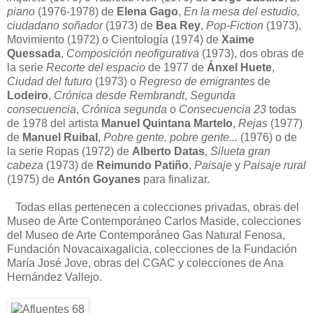
piano
(1976-1978) de
Elena Gago
,
En la mesa del estudio,
ciudadano soñador
(1973) de
Bea Rey
,
Pop-Fiction
(1973),
Movimiento (1972) o Cientología (1974) de
Xaime
Quessada
,
Composición neofigurativa
(1973), dos obras de
la serie
Recorte del espacio
de 1977 de
Ánxel Huete
,
Ciudad del futuro
(1973) o
Regreso de emigrantes
de
Lodeiro
,
Crónica desde Rembrandt
,
Segunda
consecuencia
,
Crónica segunda
o
Consecuencia 23
todas
de 1978 del artista
Manuel Quintana Martelo
,
Rejas
(1977)
de
Manuel Ruibal
,
Pobre gente, pobre gente...
(1976) o de
la serie Ropas (1972) de
Alberto Datas
,
Silueta gran
cabeza
(1973) de
Reimundo Patiño
,
Paisaje
y
Paisaje rural
(1975) de
Antón Goyanes
para finalizar.
Todas ellas pertenecen a colecciones privadas, obras del
Museo de Arte Contemporáneo Carlos Maside, colecciones
del Museo de Arte Contemporáneo Gas Natural Fenosa,
Fundación Novacaixagalicia, colecciones de la Fundación
María José Jove, obras del CGAC y colecciones de Ana
Hernández Vallejo.