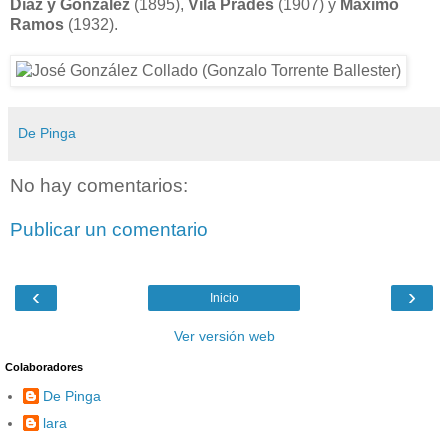
Díaz y González
(1895),
Vila Prades
(1907) y
Máximo
Ramos
(1932).
De Pinga
No hay comentarios:
Publicar un comentario
‹
›
Inicio
Ver versión web
Colaboradores
De Pinga
lara