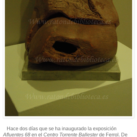
Hace dos días que se ha inaugurado la exposición
Afluentes 68
en el
Centro Torrente Ballester
de Ferrol. De