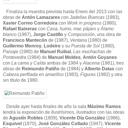
Finaliza la muestra prevista hasta Enero del 2013 con las
obras de
Antón Lamazares
con
Jadellas Biancas
(1983),
Xavier Correo Corredoira
con
Work in progress
(1980),
Rafael Baixeras
con
Casa, humo, mar, pájaro
y
Álamo
blanco
(1987),
Jorge Castillo
y
Composición
, una obra de
Francisco Mantecón
de (1987),
Ventana
(1980) de
Guillermo Monroy
,
Lodeiro
y su
Puesta de Sol
(1980),
Paisaje
(1980) de
Manuel Ruibal
,
Las muchachas de
Pontevedra
(1984) de
Manuel Moldes
,
Antón Goyanes
con
La cama
y
Caída
ambas de 1984 y
Alacena
(1981), tres
obras de
Reimundo Patiño
de (1984) y
Alberto Datas
con
Cabeza perfilada en amarillos
(1983),
Figuras
(1982) y otra
sin título de 1980.
Desde ayer hasta finales de año la sala
Máximo Ramos
tendrá la exposición de
Ilustrísimos, ilustrados
con las obras
de
Agustín Robles
(1809),
Vicente Día González
(1986),
Esquivel
(1870),
José González Collado
(1947),
Vicente