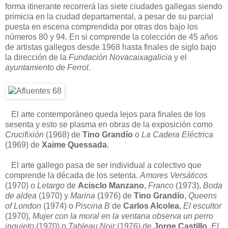
forma itinerante recorrerá las siete ciudades gallegas siendo
primicia en la ciudad departamental, a pesar de su parcial
puesta en escena comprendida por otras dos bajo los
números 80 y 94. En si comprende la colección de 45 años
de artistas gallegos desde 1968 hasta finales de siglo bajo
la dirección de la
Fundación Novacaixagalicia
y el
ayuntamiento de Ferrol
.
El arte contemporáneo queda lejos para finales de los
sesenta y esto se plasma en obras de la exposición como
Crucifixión
(1968) de
Tino Grandío
o
La Cadera Eléctrica
(1969) de
Xaime Quessada
.
El arte gallego pasa de ser individual a colectivo que
comprende la década de los setenta.
Amores Versáticos
(1970) o
Letargo
de
Acisclo Manzano
,
Franco
(1973),
Boda
de aldea
(1970) y
Marina
(1976) de
Tino Grandío
,
Queens
of London
(1974) o
Piscina B
de
Carlos Alcolea
,
El escultor
(1970),
Mujer con la moral en la ventana observa un perro
inquieto
(1970) o
Tableau Noir
(1976) de
Jorge Castillo
,
El