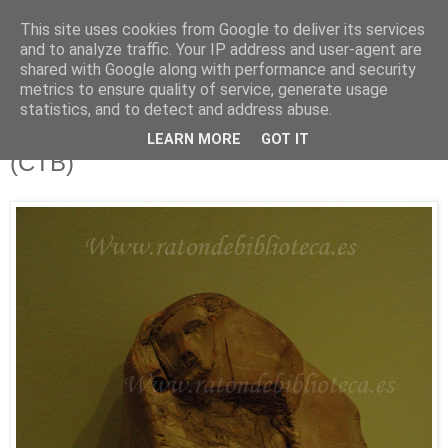
This site uses cookies from Google to deliver its services
Está de pinga
and to analyze traffic. Your IP address and user-agent are
shared with Google along with performance and security
metrics to ensure quality of service, generate usage
statistics, and to detect and address abuse.
10/11/12
Afluentes 68 e Ilustrísimos, Ilustrados
LEARN MORE
GOT IT
(CTB)