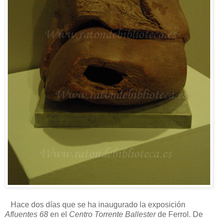
Hace dos días que se ha inaugurado la exposición
Afluentes 68
en el
Centro Torrente Ballester
de Ferrol. De