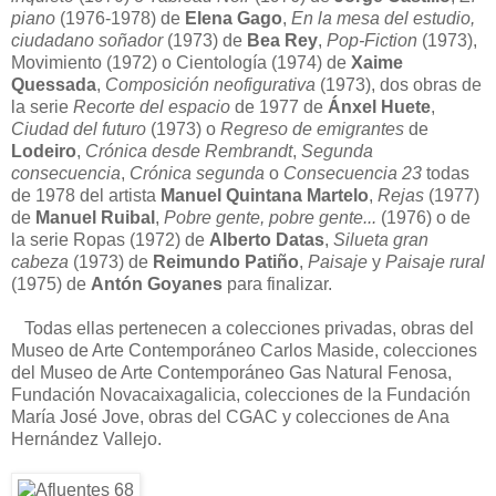
piano
(1976-1978) de
Elena Gago
,
En la mesa del estudio,
ciudadano soñador
(1973) de
Bea Rey
,
Pop-Fiction
(1973),
Movimiento (1972) o Cientología (1974) de
Xaime
Quessada
,
Composición neofigurativa
(1973), dos obras de
la serie
Recorte del espacio
de 1977 de
Ánxel Huete
,
Ciudad del futuro
(1973) o
Regreso de emigrantes
de
Lodeiro
,
Crónica desde Rembrandt
,
Segunda
consecuencia
,
Crónica segunda
o
Consecuencia 23
todas
de 1978 del artista
Manuel Quintana Martelo
,
Rejas
(1977)
de
Manuel Ruibal
,
Pobre gente, pobre gente...
(1976) o de
la serie Ropas (1972) de
Alberto Datas
,
Silueta gran
cabeza
(1973) de
Reimundo Patiño
,
Paisaje
y
Paisaje rural
(1975) de
Antón Goyanes
para finalizar.
Todas ellas pertenecen a colecciones privadas, obras del
Museo de Arte Contemporáneo Carlos Maside, colecciones
del Museo de Arte Contemporáneo Gas Natural Fenosa,
Fundación Novacaixagalicia, colecciones de la Fundación
María José Jove, obras del CGAC y colecciones de Ana
Hernández Vallejo.