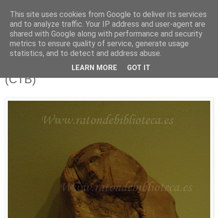
This site uses cookies from Google to deliver its services
Está de pinga
and to analyze traffic. Your IP address and user-agent are
shared with Google along with performance and security
metrics to ensure quality of service, generate usage
statistics, and to detect and address abuse.
10/11/12
Afluentes 68 e Ilustrísimos, Ilustrados
LEARN MORE
GOT IT
(CTB)