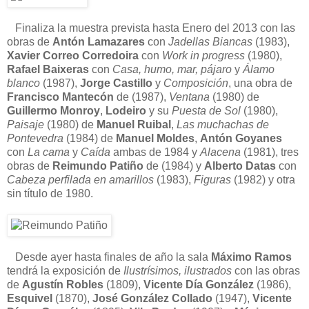
Finaliza la muestra prevista hasta Enero del 2013 con las
obras de
Antón Lamazares
con
Jadellas Biancas
(1983),
Xavier Correo Corredoira
con
Work in progress
(1980),
Rafael Baixeras
con
Casa, humo, mar, pájaro
y
Álamo
blanco
(1987),
Jorge Castillo
y
Composición
, una obra de
Francisco Mantecón
de (1987),
Ventana
(1980) de
Guillermo Monroy
,
Lodeiro
y su
Puesta de Sol
(1980),
Paisaje
(1980) de
Manuel Ruibal
,
Las muchachas de
Pontevedra
(1984) de
Manuel Moldes
,
Antón Goyanes
con
La cama
y
Caída
ambas de 1984 y
Alacena
(1981), tres
obras de
Reimundo Patiño
de (1984) y
Alberto Datas
con
Cabeza perfilada en amarillos
(1983),
Figuras
(1982) y otra
sin título de 1980.
Desde ayer hasta finales de año la sala
Máximo Ramos
tendrá la exposición de
Ilustrísimos, ilustrados
con las obras
de
Agustín Robles
(1809),
Vicente Día González
(1986),
Esquivel
(1870),
José González Collado
(1947),
Vicente