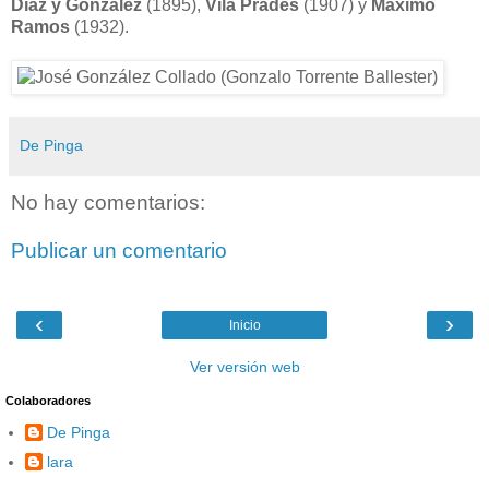
Díaz y González
(1895),
Vila Prades
(1907) y
Máximo
Ramos
(1932).
De Pinga
No hay comentarios:
Publicar un comentario
‹
›
Inicio
Ver versión web
Colaboradores
De Pinga
lara