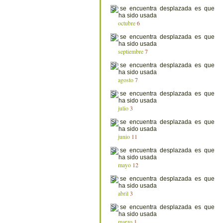
octubre
6
septiembre
7
agosto
7
julio
3
junio
11
mayo
12
abril
3
marzo
1