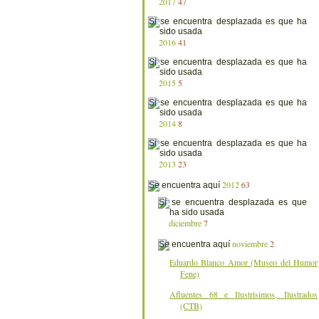
2017
47
2016
41
2015
5
2014
8
2013
23
2012
63
diciembre
7
noviembre
2
Eduardo Blanco Amor (Museo del Humor
Fene)
Afluentes 68 e Ilustrísimos, Ilustrados
(CTB)