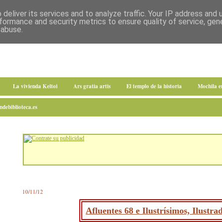
deliver its services and to analyze traffic. Your IP address and
formance and security metrics to ensure quality of service, ge
 abuse.
La vivienda Keltoi
Ars gratia artis
El templo de la historia
Mochila 
debiblioteca.es
10/11/12
Afluentes 68 e Ilustrísimos, Ilustr