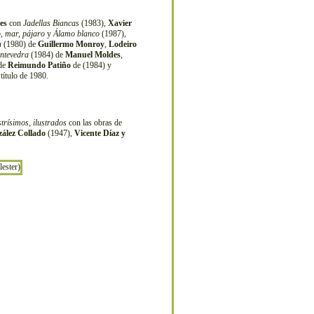
es
con
Jadellas Biancas
(1983),
Xavier
, mar, pájaro
y
Álamo blanco
(1987),
a
(1980) de
Guillermo Monroy
,
Lodeiro
ntevedra
(1984) de
Manuel Moldes
,
 de
Reimundo Patiño
de (1984) y
título de 1980.
strísimos, ilustrados
con las obras de
ález Collado
(1947),
Vicente Díaz y