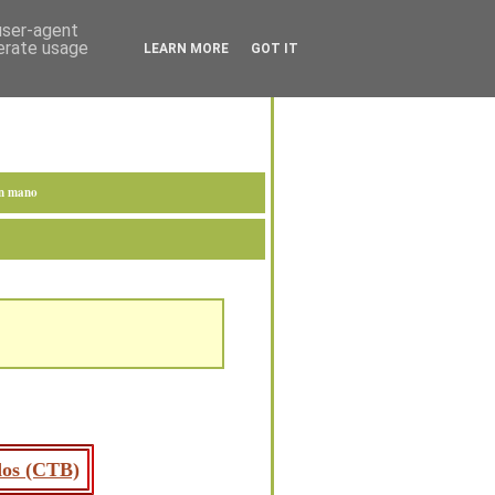
 user-agent
nerate usage
LEARN MORE
GOT IT
en mano
ados (CTB)