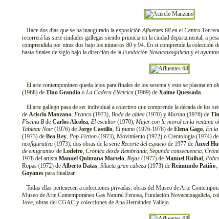
Hace dos días que se ha inaugurado la exposición
Afluentes 68
en el
Centro Torrent
recorrerá las siete ciudades gallegas siendo primicia en la ciudad departamental, a pes
comprendida por otras dos bajo los números 80 y 94. En si comprende la colección de
hasta finales de siglo bajo la dirección de la
Fundación Novacaixagalicia
y el
ayuntam
El arte contemporáneo queda lejos para finales de los sesenta y esto se plasma en o
(1968) de
Tino Grandío
o
La Cadera Eléctrica
(1969) de
Xaime Quessada
.
El arte gallego pasa de ser individual a colectivo que comprende la década de los se
de
Acisclo Manzano
,
Franco
(1973),
Boda de aldea
(1970) y
Marina
(1976) de
Ti
Piscina B
de
Carlos Alcolea
,
El escultor
(1970),
Mujer con la moral en la ventana o
Tableau Noir
(1976) de
Jorge Castillo
,
El piano
(1976-1978) de
Elena Gago
,
En la
(1973) de
Bea Rey
,
Pop-Fiction
(1973), Movimiento (1972) o Cientología (1974) d
neofigurativa
(1973), dos obras de la serie
Recorte del espacio
de 1977 de
Ánxel Hu
de emigrantes
de
Lodeiro
,
Crónica desde Rembrandt
,
Segunda consecuencia
,
Cróni
1978 del artista
Manuel Quintana Martelo
,
Rejas
(1977) de
Manuel Ruibal
,
Pobre
Ropas (1972) de
Alberto Datas
,
Silueta gran cabeza
(1973) de
Reimundo Patiño
,
Goyanes
para finalizar.
Todas ellas pertenecen a colecciones privadas, obras del Museo de Arte Contemporá
Museo de Arte Contemporáneo Gas Natural Fenosa, Fundación Novacaixagalicia, col
Jove, obras del CGAC y colecciones de Ana Hernández Vallejo.