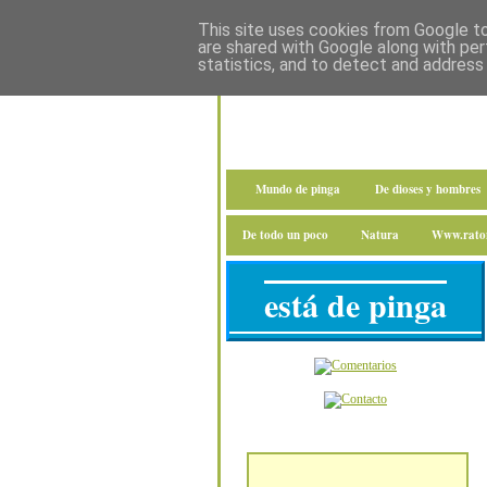
This site uses cookies from Google to 
are shared with Google along with per
statistics, and to detect and address
Mundo de pinga
De dioses y hombres
De todo un poco
Natura
Www.raton
está de pinga