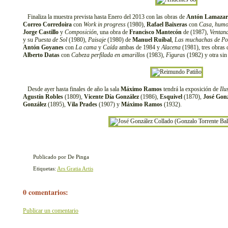
Finaliza la muestra prevista hasta Enero del 2013 con las obras de
Antón Lamazar
Correo Corredoira
con
Work in progress
(1980),
Rafael Baixeras
con
Casa, humo
Jorge Castillo
y
Composición
, una obra de
Francisco Mantecón
de (1987),
Ventan
y su
Puesta de Sol
(1980),
Paisaje
(1980) de
Manuel Ruibal
,
Las muchachas de Po
Antón Goyanes
con
La cama
y
Caída
ambas de 1984 y
Alacena
(1981), tres obras
Alberto Datas
con
Cabeza perfilada en amarillos
(1983),
Figuras
(1982) y otra sin 
Desde ayer hasta finales de año la sala
Máximo Ramos
tendrá la exposición de
Ilu
Agustín Robles
(1809),
Vicente Día González
(1986),
Esquivel
(1870),
José Gonz
González
(1895),
Vila Prades
(1907) y
Máximo Ramos
(1932).
Publicado por De Pinga
Etiquetas:
Ars Gratia Artis
0 comentarios:
Publicar un comentario