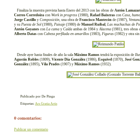
Finaliza la muestra prevista hasta Enero del 2013 con las obras de
Antón Lamazar
Correo Corredoira
con
Work in progress
(1980),
Rafael Baixeras
con
Casa, humo
Jorge Castillo
y
Composición
, una obra de
Francisco Mantecón
de (1987),
Ventan
y su
Puesta de Sol
(1980),
Paisaje
(1980) de
Manuel Ruibal
,
Las muchachas de Po
Antón Goyanes
con
La cama
y
Caída
ambas de 1984 y
Alacena
(1981), tres obras
Alberto Datas
con
Cabeza perfilada en amarillos
(1983),
Figuras
(1982) y otra sin 
Desde ayer hasta finales de año la sala
Máximo Ramos
tendrá la exposición de
Ilu
Agustín Robles
(1809),
Vicente Día González
(1986),
Esquivel
(1870),
José Gonz
González
(1895),
Vila Prades
(1907) y
Máximo Ramos
(1932).
Publicado por De Pinga
Etiquetas:
Ars Gratia Artis
0 comentarios:
Publicar un comentario