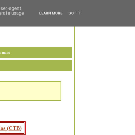
 user-agent
nerate usage
LEARN MORE
GOT IT
en mano
ados (CTB)