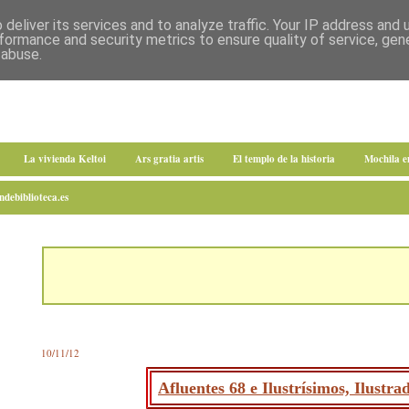
deliver its services and to analyze traffic. Your IP address and
formance and security metrics to ensure quality of service, ge
 abuse.
La vivienda Keltoi
Ars gratia artis
El templo de la historia
Mochila 
debiblioteca.es
10/11/12
Afluentes 68 e Ilustrísimos, Ilustr