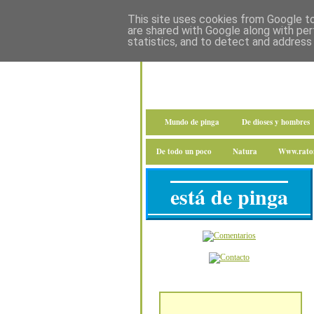
This site uses cookies from Google to 
are shared with Google along with per
statistics, and to detect and address
Mundo de pinga
De dioses y hombres
De todo un poco
Natura
Www.raton
está de pinga