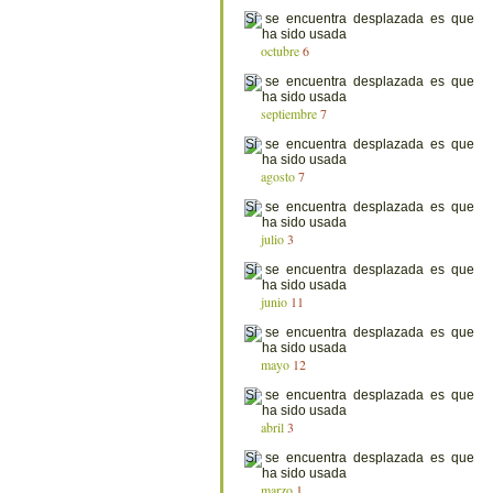
octubre
6
septiembre
7
agosto
7
julio
3
junio
11
mayo
12
abril
3
marzo
1