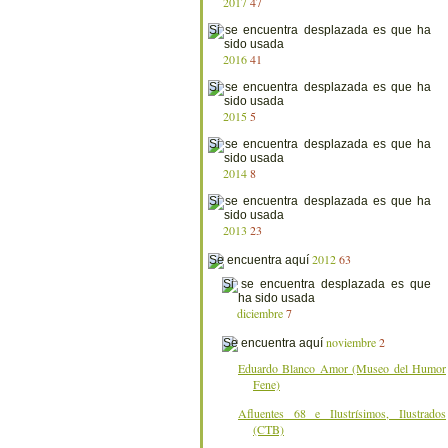
2017
47
2016
41
2015
5
2014
8
2013
23
2012
63
diciembre
7
noviembre
2
Eduardo Blanco Amor (Museo del Humor
Fene)
Afluentes 68 e Ilustrísimos, Ilustrados
(CTB)