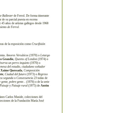
e Ballester
de Ferrol. De forma itinerante
ar de su parcial puesta en escena
 45 años de artistas gallegos desde 1968
iento de Ferrol
.
bras de la exposición como
Crucifixión
tenta.
Amores Versáticos
(1970) o
Letargo
no Grandío
,
Queens of London
(1974) o
bserva un perro inquieto
(1970) o
 mesa del estudio, ciudadano soñador
e
Xaime Quessada
,
Composición
ete
,
Ciudad del futuro
(1973) o
Regreso
ca segunda
o
Consecuencia 23
todas de
 gente, pobre gente...
(1976) o de la serie
Paisaje
y
Paisaje rural
(1975) de
Antón
neo Carlos Maside, colecciones del
ecciones de la Fundación María José