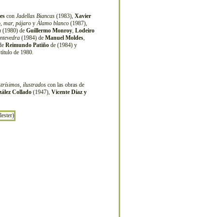
es
con
Jadellas Biancas
(1983),
Xavier
, mar, pájaro
y
Álamo blanco
(1987),
a
(1980) de
Guillermo Monroy
,
Lodeiro
ntevedra
(1984) de
Manuel Moldes
,
 de
Reimundo Patiño
de (1984) y
título de 1980.
strísimos, ilustrados
con las obras de
ález Collado
(1947),
Vicente Díaz y