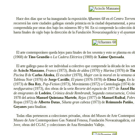
Hace dos días que se ha inaugurado la exposición
Afluentes 68
en el
Centro Torrent
recorrerá las siete ciudades gallegas siendo primicia en la ciudad departamental, a pes
comprendida por otras dos bajo los números 80 y 94. En si comprende la colección de
hasta finales de siglo bajo la dirección de la
Fundación Novacaixagalicia
y el
ayuntam
El arte contemporáneo queda lejos para finales de los sesenta y esto se plasma en o
(1968) de
Tino Grandío
o
La Cadera Eléctrica
(1969) de
Xaime Quessada
.
El arte gallego pasa de ser individual a colectivo que comprende la década de los se
de
Acisclo Manzano
,
Franco
(1973),
Boda de aldea
(1970) y
Marina
(1976) de
Ti
Piscina B
de
Carlos Alcolea
,
El escultor
(1970),
Mujer con la moral en la ventana o
Tableau Noir
(1976) de
Jorge Castillo
,
El piano
(1976-1978) de
Elena Gago
,
En la
(1973) de
Bea Rey
,
Pop-Fiction
(1973), Movimiento (1972) o Cientología (1974) d
neofigurativa
(1973), dos obras de la serie
Recorte del espacio
de 1977 de
Ánxel Hu
de emigrantes
de
Lodeiro
,
Crónica desde Rembrandt
,
Segunda consecuencia
,
Cróni
1978 del artista
Manuel Quintana Martelo
,
Rejas
(1977) de
Manuel Ruibal
,
Pobre
Ropas (1972) de
Alberto Datas
,
Silueta gran cabeza
(1973) de
Reimundo Patiño
,
Goyanes
para finalizar.
Todas ellas pertenecen a colecciones privadas, obras del Museo de Arte Contemporá
Museo de Arte Contemporáneo Gas Natural Fenosa, Fundación Novacaixagalicia, col
Jove, obras del CGAC y colecciones de Ana Hernández Vallejo.