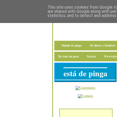
This site uses cookies from Google to 
are shared with Google along with per
statistics, and to detect and address
Mundo de pinga
De dioses y hombres
De todo un poco
Natura
Www.raton
está de pinga