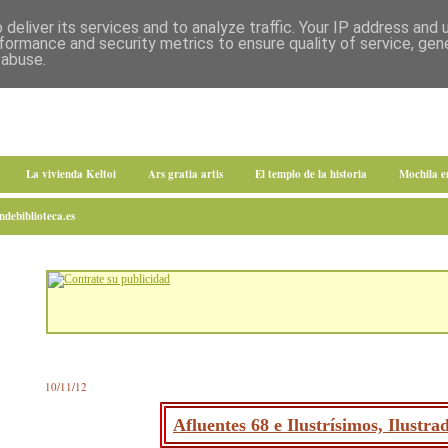
deliver its services and to analyze traffic. Your IP address and
formance and security metrics to ensure quality of service, ge
 abuse.
La vivienda Keltoi
Ars gratia artis
El templo de la historia
Mochila 
debiblioteca.es
10/11/12
Afluentes 68 e Ilustrísimos, Ilustr