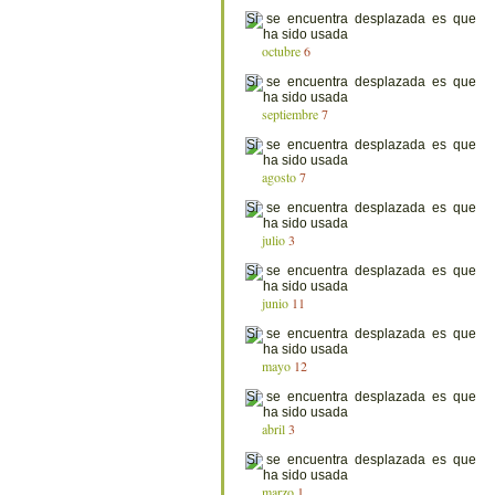
octubre
6
septiembre
7
agosto
7
julio
3
junio
11
mayo
12
abril
3
marzo
1