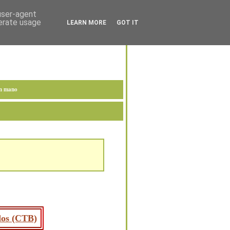
 user-agent
nerate usage
LEARN MORE
GOT IT
en mano
ados (CTB)