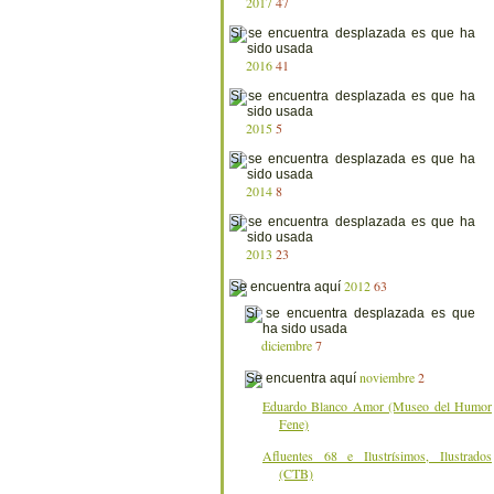
2017
47
2016
41
2015
5
2014
8
2013
23
2012
63
diciembre
7
noviembre
2
Eduardo Blanco Amor (Museo del Humor
Fene)
Afluentes 68 e Ilustrísimos, Ilustrados
(CTB)