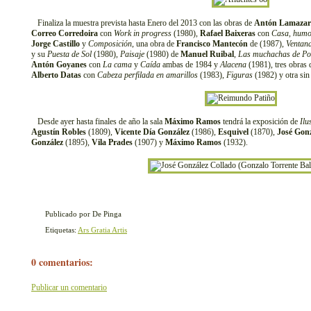
Finaliza la muestra prevista hasta Enero del 2013 con las obras de
Antón Lamazar
Correo Corredoira
con
Work in progress
(1980),
Rafael Baixeras
con
Casa, humo
Jorge Castillo
y
Composición
, una obra de
Francisco Mantecón
de (1987),
Ventan
y su
Puesta de Sol
(1980),
Paisaje
(1980) de
Manuel Ruibal
,
Las muchachas de Po
Antón Goyanes
con
La cama
y
Caída
ambas de 1984 y
Alacena
(1981), tres obras
Alberto Datas
con
Cabeza perfilada en amarillos
(1983),
Figuras
(1982) y otra sin 
Desde ayer hasta finales de año la sala
Máximo Ramos
tendrá la exposición de
Ilu
Agustín Robles
(1809),
Vicente Día González
(1986),
Esquivel
(1870),
José Gonz
González
(1895),
Vila Prades
(1907) y
Máximo Ramos
(1932).
Publicado por De Pinga
Etiquetas:
Ars Gratia Artis
0 comentarios:
Publicar un comentario