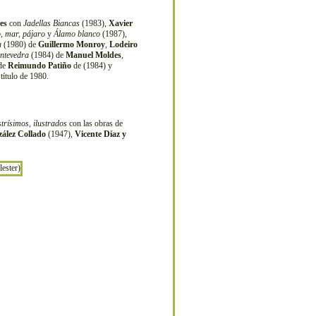
es
con
Jadellas Biancas
(1983),
Xavier
, mar, pájaro
y
Álamo blanco
(1987),
a
(1980) de
Guillermo Monroy
,
Lodeiro
ntevedra
(1984) de
Manuel Moldes
,
 de
Reimundo Patiño
de (1984) y
título de 1980.
strísimos, ilustrados
con las obras de
ález Collado
(1947),
Vicente Díaz y