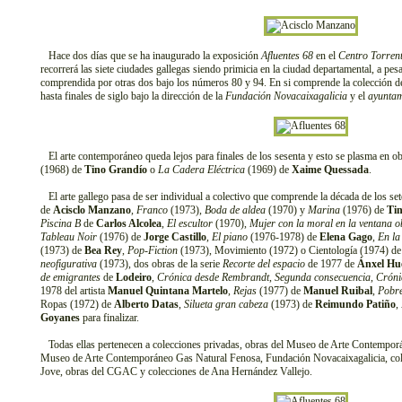
Hace dos días que se ha inaugurado la exposición
Afluentes 68
en el
Centro Torrent
recorrerá las siete ciudades gallegas siendo primicia en la ciudad departamental, a pes
comprendida por otras dos bajo los números 80 y 94. En si comprende la colección de
hasta finales de siglo bajo la dirección de la
Fundación Novacaixagalicia
y el
ayuntam
El arte contemporáneo queda lejos para finales de los sesenta y esto se plasma en o
(1968) de
Tino Grandío
o
La Cadera Eléctrica
(1969) de
Xaime Quessada
.
El arte gallego pasa de ser individual a colectivo que comprende la década de los se
de
Acisclo Manzano
,
Franco
(1973),
Boda de aldea
(1970) y
Marina
(1976) de
Ti
Piscina B
de
Carlos Alcolea
,
El escultor
(1970),
Mujer con la moral en la ventana o
Tableau Noir
(1976) de
Jorge Castillo
,
El piano
(1976-1978) de
Elena Gago
,
En la
(1973) de
Bea Rey
,
Pop-Fiction
(1973), Movimiento (1972) o Cientología (1974) d
neofigurativa
(1973), dos obras de la serie
Recorte del espacio
de 1977 de
Ánxel Hu
de emigrantes
de
Lodeiro
,
Crónica desde Rembrandt
,
Segunda consecuencia
,
Cróni
1978 del artista
Manuel Quintana Martelo
,
Rejas
(1977) de
Manuel Ruibal
,
Pobre
Ropas (1972) de
Alberto Datas
,
Silueta gran cabeza
(1973) de
Reimundo Patiño
,
Goyanes
para finalizar.
Todas ellas pertenecen a colecciones privadas, obras del Museo de Arte Contemporá
Museo de Arte Contemporáneo Gas Natural Fenosa, Fundación Novacaixagalicia, col
Jove, obras del CGAC y colecciones de Ana Hernández Vallejo.