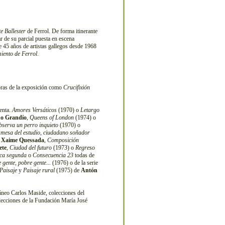
e Ballester
de Ferrol. De forma itinerante
ar de su parcial puesta en escena
 45 años de artistas gallegos desde 1968
iento de Ferrol
.
bras de la exposición como
Crucifixión
tenta.
Amores Versáticos
(1970) o
Letargo
no Grandío
,
Queens of London
(1974) o
bserva un perro inquieto
(1970) o
 mesa del estudio, ciudadano soñador
e
Xaime Quessada
,
Composición
ete
,
Ciudad del futuro
(1973) o
Regreso
ca segunda
o
Consecuencia 23
todas de
 gente, pobre gente...
(1976) o de la serie
Paisaje
y
Paisaje rural
(1975) de
Antón
neo Carlos Maside, colecciones del
ecciones de la Fundación María José