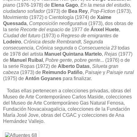
piano
(1976-1978) de
Elena Gago
,
En la mesa del estudio,
ciudadano soñador
(1973) de
Bea Rey
,
Pop-Fiction
(1973),
Movimiento (1972) o Cientología (1974) de
Xaime
Quessada
,
Composición neofigurativa
(1973), dos obras de
la serie
Recorte del espacio
de 1977 de
Ánxel Huete
,
Ciudad del futuro
(1973) o
Regreso de emigrantes
de
Lodeiro
,
Crónica desde Rembrandt
,
Segunda
consecuencia
,
Crónica segunda
o
Consecuencia 23
todas
de 1978 del artista
Manuel Quintana Martelo
,
Rejas
(1977)
de
Manuel Ruibal
,
Pobre gente, pobre gente...
(1976) o de
la serie Ropas (1972) de
Alberto Datas
,
Silueta gran
cabeza
(1973) de
Reimundo Patiño
,
Paisaje
y
Paisaje rural
(1975) de
Antón Goyanes
para finalizar.
Todas ellas pertenecen a colecciones privadas, obras del
Museo de Arte Contemporáneo Carlos Maside, colecciones
del Museo de Arte Contemporáneo Gas Natural Fenosa,
Fundación Novacaixagalicia, colecciones de la Fundación
María José Jove, obras del CGAC y colecciones de Ana
Hernández Vallejo.