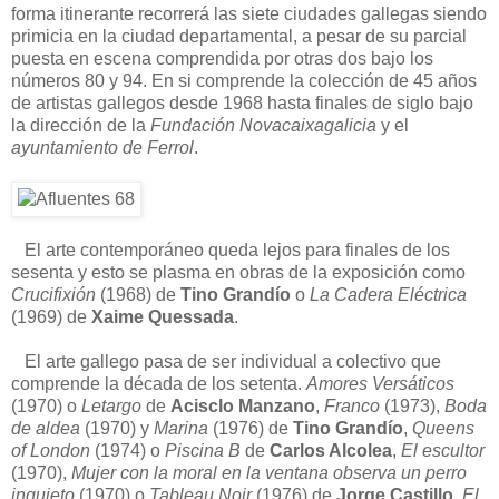
forma itinerante recorrerá las siete ciudades gallegas siendo
primicia en la ciudad departamental, a pesar de su parcial
puesta en escena comprendida por otras dos bajo los
números 80 y 94. En si comprende la colección de 45 años
de artistas gallegos desde 1968 hasta finales de siglo bajo
la dirección de la
Fundación Novacaixagalicia
y el
ayuntamiento de Ferrol
.
El arte contemporáneo queda lejos para finales de los
sesenta y esto se plasma en obras de la exposición como
Crucifixión
(1968) de
Tino Grandío
o
La Cadera Eléctrica
(1969) de
Xaime Quessada
.
El arte gallego pasa de ser individual a colectivo que
comprende la década de los setenta.
Amores Versáticos
(1970) o
Letargo
de
Acisclo Manzano
,
Franco
(1973),
Boda
de aldea
(1970) y
Marina
(1976) de
Tino Grandío
,
Queens
of London
(1974) o
Piscina B
de
Carlos Alcolea
,
El escultor
(1970),
Mujer con la moral en la ventana observa un perro
inquieto
(1970) o
Tableau Noir
(1976) de
Jorge Castillo
,
El