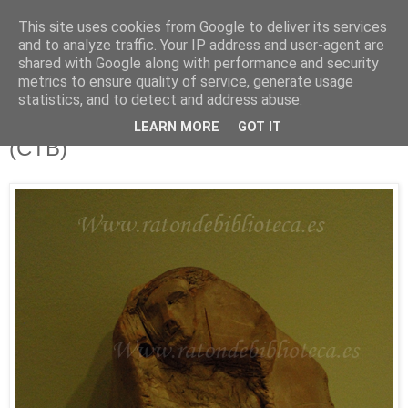
This site uses cookies from Google to deliver its services
Está de pinga
and to analyze traffic. Your IP address and user-agent are
shared with Google along with performance and security
metrics to ensure quality of service, generate usage
statistics, and to detect and address abuse.
10/11/12
Afluentes 68 e Ilustrísimos, Ilustrados
LEARN MORE
GOT IT
(CTB)