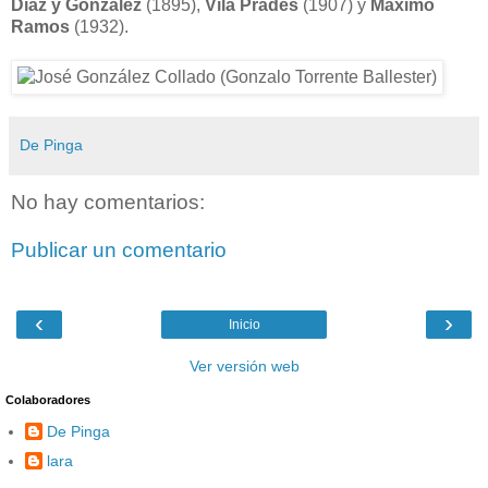
Díaz y González
(1895),
Vila Prades
(1907) y
Máximo
Ramos
(1932).
De Pinga
No hay comentarios:
Publicar un comentario
‹
›
Inicio
Ver versión web
Colaboradores
De Pinga
lara