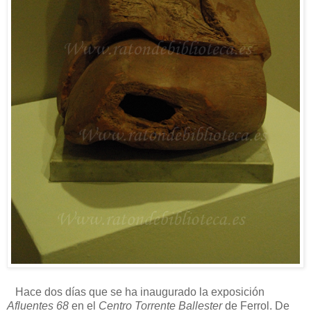
Hace dos días que se ha inaugurado la exposición
Afluentes 68
en el
Centro Torrente Ballester
de Ferrol. De