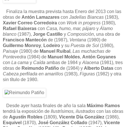
Finaliza la muestra prevista hasta Enero del 2013 con las
obras de
Antón Lamazares
con
Jadellas Biancas
(1983),
Xavier Correo Corredoira
con
Work in progress
(1980),
Rafael Baixeras
con
Casa, humo, mar, pájaro
y
Álamo
blanco
(1987),
Jorge Castillo
y
Composición
, una obra de
Francisco Mantecón
de (1987),
Ventana
(1980) de
Guillermo Monroy
,
Lodeiro
y su
Puesta de Sol
(1980),
Paisaje
(1980) de
Manuel Ruibal
,
Las muchachas de
Pontevedra
(1984) de
Manuel Moldes
,
Antón Goyanes
con
La cama
y
Caída
ambas de 1984 y
Alacena
(1981), tres
obras de
Reimundo Patiño
de (1984) y
Alberto Datas
con
Cabeza perfilada en amarillos
(1983),
Figuras
(1982) y otra
sin título de 1980.
Desde ayer hasta finales de año la sala
Máximo Ramos
tendrá la exposición de
Ilustrísimos, ilustrados
con las obras
de
Agustín Robles
(1809),
Vicente Día González
(1986),
Esquivel
(1870),
José González Collado
(1947),
Vicente