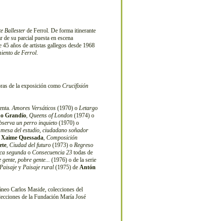
e Ballester
de Ferrol. De forma itinerante
ar de su parcial puesta en escena
 45 años de artistas gallegos desde 1968
iento de Ferrol
.
bras de la exposición como
Crucifixión
tenta.
Amores Versáticos
(1970) o
Letargo
no Grandío
,
Queens of London
(1974) o
bserva un perro inquieto
(1970) o
 mesa del estudio, ciudadano soñador
e
Xaime Quessada
,
Composición
ete
,
Ciudad del futuro
(1973) o
Regreso
ca segunda
o
Consecuencia 23
todas de
 gente, pobre gente...
(1976) o de la serie
Paisaje
y
Paisaje rural
(1975) de
Antón
neo Carlos Maside, colecciones del
ecciones de la Fundación María José