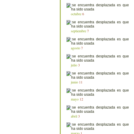
octubre
6
septiembre
7
agosto
7
julio
3
junio
11
mayo
12
abril
3
marzo
1