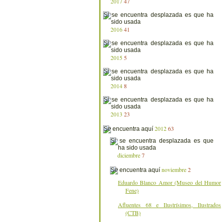
2017
47
2016
41
2015
5
2014
8
2013
23
2012
63
diciembre
7
noviembre
2
Eduardo Blanco Amor (Museo del Humor
Fene)
Afluentes 68 e Ilustrísimos, Ilustrados
(CTB)