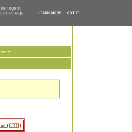
 user-agent
nerate usage
LEARN MORE
GOT IT
en mano
ados (CTB)