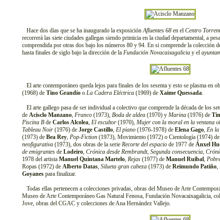
Hace dos días que se ha inaugurado la exposición
Afluentes 68
en el
Centro Torrent
recorrerá las siete ciudades gallegas siendo primicia en la ciudad departamental, a pes
comprendida por otras dos bajo los números 80 y 94. En si comprende la colección de
hasta finales de siglo bajo la dirección de la
Fundación Novacaixagalicia
y el
ayuntam
El arte contemporáneo queda lejos para finales de los sesenta y esto se plasma en o
(1968) de
Tino Grandío
o
La Cadera Eléctrica
(1969) de
Xaime Quessada
.
El arte gallego pasa de ser individual a colectivo que comprende la década de los se
de
Acisclo Manzano
,
Franco
(1973),
Boda de aldea
(1970) y
Marina
(1976) de
Ti
Piscina B
de
Carlos Alcolea
,
El escultor
(1970),
Mujer con la moral en la ventana o
Tableau Noir
(1976) de
Jorge Castillo
,
El piano
(1976-1978) de
Elena Gago
,
En la
(1973) de
Bea Rey
,
Pop-Fiction
(1973), Movimiento (1972) o Cientología (1974) d
neofigurativa
(1973), dos obras de la serie
Recorte del espacio
de 1977 de
Ánxel Hu
de emigrantes
de
Lodeiro
,
Crónica desde Rembrandt
,
Segunda consecuencia
,
Cróni
1978 del artista
Manuel Quintana Martelo
,
Rejas
(1977) de
Manuel Ruibal
,
Pobre
Ropas (1972) de
Alberto Datas
,
Silueta gran cabeza
(1973) de
Reimundo Patiño
,
Goyanes
para finalizar.
Todas ellas pertenecen a colecciones privadas, obras del Museo de Arte Contemporá
Museo de Arte Contemporáneo Gas Natural Fenosa, Fundación Novacaixagalicia, col
Jove, obras del CGAC y colecciones de Ana Hernández Vallejo.