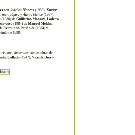
es
con
Jadellas Biancas
(1983),
Xavier
, mar, pájaro
y
Álamo blanco
(1987),
a
(1980) de
Guillermo Monroy
,
Lodeiro
ntevedra
(1984) de
Manuel Moldes
,
 de
Reimundo Patiño
de (1984) y
título de 1980.
strísimos, ilustrados
con las obras de
ález Collado
(1947),
Vicente Díaz y