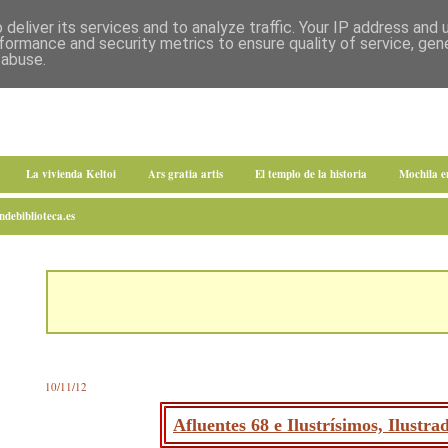
deliver its services and to analyze traffic. Your IP address and
formance and security metrics to ensure quality of service, ge
 abuse.
La vivienda Keltoi
Ars gratia artis
El templo de la historia
Mochila 
debiblioteca.es
10/11/12
Afluentes 68 e Ilustrísimos, Ilustr