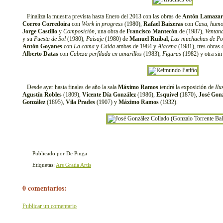
Finaliza la muestra prevista hasta Enero del 2013 con las obras de
Antón Lamazar
Correo Corredoira
con
Work in progress
(1980),
Rafael Baixeras
con
Casa, humo
Jorge Castillo
y
Composición
, una obra de
Francisco Mantecón
de (1987),
Ventan
y su
Puesta de Sol
(1980),
Paisaje
(1980) de
Manuel Ruibal
,
Las muchachas de Po
Antón Goyanes
con
La cama
y
Caída
ambas de 1984 y
Alacena
(1981), tres obras
Alberto Datas
con
Cabeza perfilada en amarillos
(1983),
Figuras
(1982) y otra sin 
Desde ayer hasta finales de año la sala
Máximo Ramos
tendrá la exposición de
Ilu
Agustín Robles
(1809),
Vicente Día González
(1986),
Esquivel
(1870),
José Gonz
González
(1895),
Vila Prades
(1907) y
Máximo Ramos
(1932).
Publicado por De Pinga
Etiquetas:
Ars Gratia Artis
0 comentarios:
Publicar un comentario