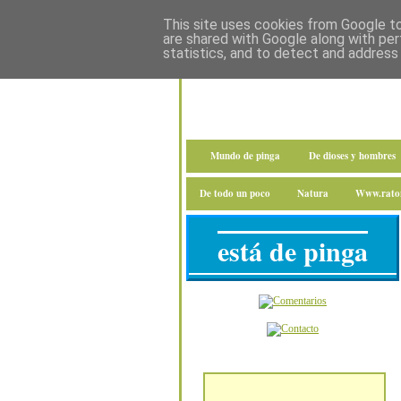
This site uses cookies from Google to 
are shared with Google along with per
statistics, and to detect and address
Mundo de pinga
De dioses y hombres
De todo un poco
Natura
Www.raton
está de pinga