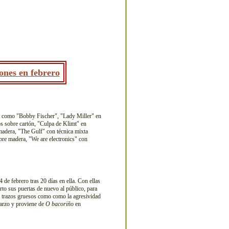
ones en febrero
or como "Bobby Fischer", "Lady Miller" en
cos sobre cartón, "Culpa de Klimt" en
madera, "The Gulf" con técnica mixta
bre madera, "We are electronics" con
 de febrero tras 20 días en ella. Con ellas
rto sus puertas de nuevo al público, para
s trazos gruesos como como la agresividad
arzo y proviene de
O bacoriño
en