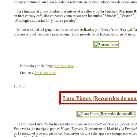
dibujo y pintura es sin lugar a duda un referente en muchas colecciones de organismo
Para finalizar el único hombre presente es el escultor y pintor ferrolano
Mariano Ra
en tinta china y café, dos en pastel y uno mixto con los títulos "Miradas", "Vestido",
"Mitología submarina II" y "Entre paredes".
El internacional del grupo con ferias de arte realizadas por Nueva York, Shangai, A
premios a nivel nacional e internacional. Es el presidente de la
Asociación de Artistas
Publicado por De Pinga
0 comentarios
Etiquetas:
Ars Gratia Artis
10/1/13
Lara Pintos (Recuerdos de una 
La coruñesa
Lara Pintos
ha cursado estudios en la
Escuela de Arte y superior de 
Pontevedra, ha trabajado para el
Museo Thyssen-Bornemisza
de Madrid y la
Fundaci
2011 realizó el proyecto pictórico "Recuerdos de una silla" que será inaugurado el p