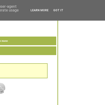
 user-agent
nerate usage
LEARN MORE
GOT IT
en mano