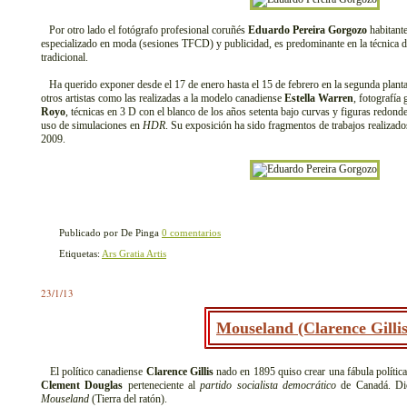
Por otro lado el fotógrafo profesional coruñés
Eduardo Pereira Gorgozo
habitante
especializado en moda (sesiones TFCD) y publicidad, es predominante en la técnica dig
tradicional.
Ha querido exponer desde el 17 de enero hasta el 15 de febrero en la segunda planta
otros artistas como las realizadas a la modelo canadiense
Estella Warren
, fotografía
Royo
, técnicas en 3 D con el blanco de los años setenta bajo curvas y figuras redond
uso de simulaciones en
HDR
. Su exposición ha sido fragmentos de trabajos realizad
2009.
Publicado por De Pinga
0 comentarios
Etiquetas:
Ars Gratia Artis
23/1/13
Mouseland (Clarence Gillis
El político canadiense
Clarence Gillis
nado en 1895 quiso crear una fábula polític
Clement Douglas
perteneciente al
partido socialista democrático
de Canadá. Dic
Mouseland
(Tierra del ratón).