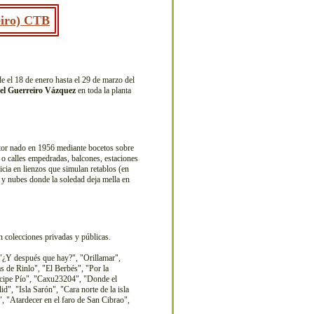
eiro) CTB
e el 18 de enero hasta el 29 de marzo del
l Guerreiro Vázquez
en toda la planta
ntor nado en 1956 mediante bocetos sobre
s o calles empedradas, balcones, estaciones
licia en lienzos que simulan retablos (en
y nubes donde la soledad deja mella en
 colecciones privadas y públicas.
 "¿Y después que hay?", "Orillamar",
s de Rinlo", "El Berbés", "Por la
íncipe Pío", "Caxu23204", "Donde el
", "Isla Sarón", "Cara norte de la isla
", "Atardecer en el faro de San Cibrao",