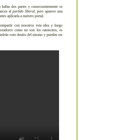
o había dos partes y consecuentemente se
ancos al
partido liberal
, pero aparece una
tes aplicarla a nuestro portal.
mpartir con nosotros esta idea y luego
boradores como no son los ratoncitos, es
tendrán voto dentro del mismo y pueden ser