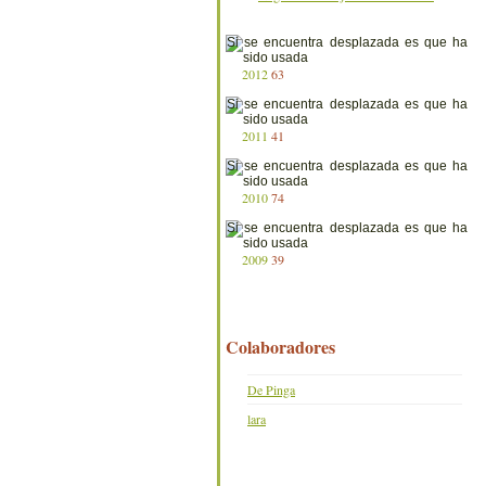
2012
63
2011
41
2010
74
2009
39
Colaboradores
De Pinga
lara