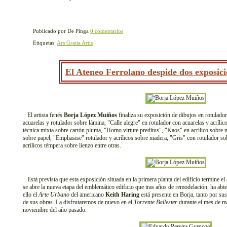
Publicado por De Pinga
0 comentarios
Etiquetas:
Ars Gratia Artis
El Ateneo Ferrolano despide dos exposici
El artista fenés
Borja López Muiños
finaliza su exposición de dibujos en rotulad
acuarelas y rotulador sobre lámina, "Calle alegre" en rotulador con acuarelas y acríli
técnica mixta sobre cartón pluma, "Homo virtute preditus", "Kaos" en acrílico sobre 
sobre papel, "Emphasise" rotulador y acrílicos sobre madera, "Gris" con rotulador so
acrílicos témpera sobre lienzo entre otras.
Está prevista que esta exposición situada en la primera planta del edificio termine el 4
se abre la nueva etapa del emblemático edificio que tras años de remodelación, ha abie
ello el
Arte Urbano
del americano
Keith Haring
está presente en Borja, tanto por su
de sus obras. La disfrutaremos de nuevo en el
Torrente Ballester
durante el mes de m
noviembre del año pasado.