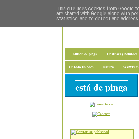
This site uses cookies from Google to 
are shared with Google along with per
statistics, and to detect and address
Mundo de pinga
De dioses y hombres
De todo un poco
Natura
Www.raton
está de pinga