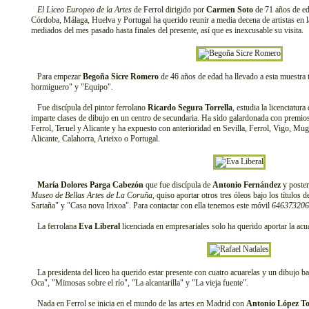
El Liceo Europeo de la Artes
de Ferrol dirigido por
Carmen Soto
de 71 años de ed
Córdoba, Málaga, Huelva y Portugal ha querido reunir a media decena de artistas en l
mediados del mes pasado hasta finales del presente, así que es inexcusable su visita.
Para empezar
Begoña Sicre Romero
de 46 años de edad ha llevado a esta muestra tr
hormiguero" y "Equipo".
Fue discípula del pintor ferrolano
Ricardo Segura Torrella
, estudia la licenciatura
imparte clases de dibujo en un centro de secundaria. Ha sido galardonada con premi
Ferrol, Teruel y Alicante y ha expuesto con anterioridad en Sevilla, Ferrol, Vigo, M
Alicante, Calahorra, Arteixo o Portugal.
María Dolores Parga Cabezón
que fue discípula de
Antonio Fernández
y poster
Museo de Bellas Artes de La Coruña
, quiso aportar otros tres óleos bajo los título
Sartaña" y "Casa nova Irixoa". Para contactar con ella tenemos este móvil
646373206
La ferrolana
Eva Liberal
licenciada en empresariales solo ha querido aportar la ac
La presidenta del liceo ha querido estar presente con cuatro acuarelas y un dibujo b
Oca", "Mimosas sobre el río", "La alcantarilla" y "La vieja fuente".
Nada en Ferrol se inicia en el mundo de las artes en Madrid con
Antonio López To