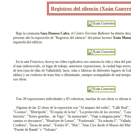
Registros del silencio (Xoán Guerr
Bajo la comisaria
Sara Donoso Calvo
, el
Centro Torrente Ballester
ha abierto desd
presente año la exposición de "Registros del silencio" del pintor lucense
Xoán Manue
izquierda del edificio.
En la sala
Francisco Asorey
un vídeo explicativo nos muestra la vida y obra del pi
el mar embravecido, su lugar de trabajo, anteriores exposiciones, la ciudad bajo torre
de tren (una de ellas de Valladolid), faros, islas o fábricas de diferentes lugares de Ga
tablas) y un
realismo
de trazo fino o difuminado, siempre acompañado de mal tiempo 
sus obras.
Tras 28 exposiciones individuales y 83 colectivas, muchas de sus obras se ubican en
Algunas de las 32 obras de la exposición son "Al amparo del exilio", "Calle Real",
"Cosmos", "Metrópolis", "El espejo de la luz", "La protección de los secretos", "Casa
herrería", "Torres gemelas... de Vigo", "In memoriam", "Viaje a ninguna parte", "Pr
camino se desvanece", "Monforte de Lemos", "Ponferrada", "En tránsito I", "Valladolid
Coelleira", "Ínsua de arena", "Esteiro II", "Mar", "Islas Cíes desde el Museo del Mar
"Puente de Rande" y "Vulcano".