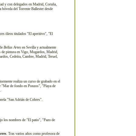
ad y con delegados en Madrid, Coruña,
a bóveda del Torrente Ballester desde
es óleos titulados "El aperitivo", "El
 de
Bellas Artes
en Sevilla y actualmente
os de pintura en Vigo, Mugardos, Madrid,
ugardos, Cedeira, Cambre, Madrid, Teruel,
iormente realiza un curso de grabado en el
s de "Mar de fondo en Ponzos", "Playa de
.
uarela "San Adrián de Cobres".
ajo los nombres de "El patio", "Pazo de
rres
. Tras varios años como profesora de