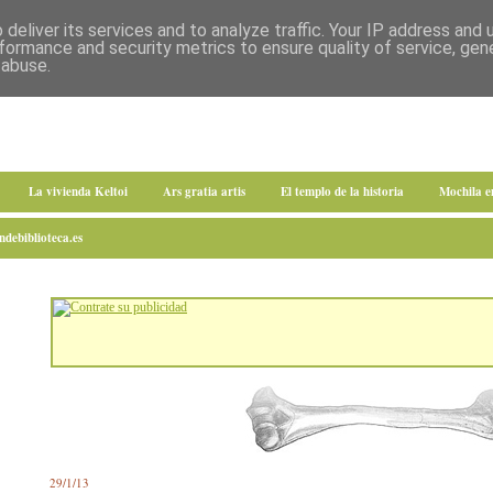
deliver its services and to analyze traffic. Your IP address and
formance and security metrics to ensure quality of service, ge
 abuse.
La vivienda Keltoi
Ars gratia artis
El templo de la historia
Mochila 
debiblioteca.es
29/1/13