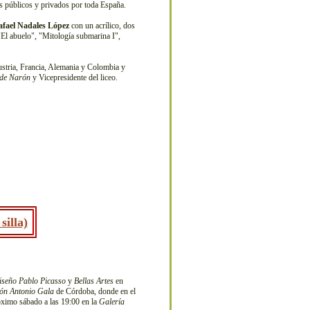
s públicos y privados por toda España.
fael Nadales López
con un acrílico, dos
 "El abuelo", "Mitología submarina I",
ustria, Francia, Alemania y Colombia y
 de Narón
y Vicepresidente del liceo.
silla)
diseño Pablo Picasso
y
Bellas Artes
en
ón Antonio Gala
de Córdoba, donde en el
róximo sábado a las 19:00 en la
Galería