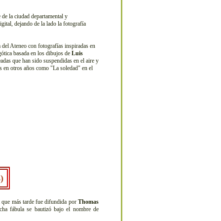
 de la ciudad departamental y
ital, dejando de la lado la fotografía
 del Ateneo con fotografías inspiradas en
 gótica basada en los dibujos de
Luis
eadas que han sido suspendidas en el aire y
os en otros años como "La soledad" en el
)
a que más tarde fue difundida por
Thomas
ha fábula se bautizó bajo el nombre de