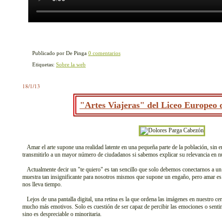
Publicado por De Pinga
0 comentarios
Etiquetas:
Sobre la web
18/1/13
"Artes Viajeras" del Liceo Europeo d
Amar el arte supone una realidad latente en una pequeña parte de la población, sin
transmitirlo a un mayor número de ciudadanos si sabemos explicar su relevancia en nu
Actualmente decir un "te quiero" es tan sencillo que solo debemos conectarnos a un 
muestra tan insignificante para nosotros mismos que supone un engaño, pero amar es o
nos lleva tiempo.
Lejos de una pantalla digital, una retina es la que ordena las imágenes en nuestro cer
mucho más emotivos. Solo es cuestión de ser capaz de percibir las emociones o sentim
sino es despreciable o minoritaria.