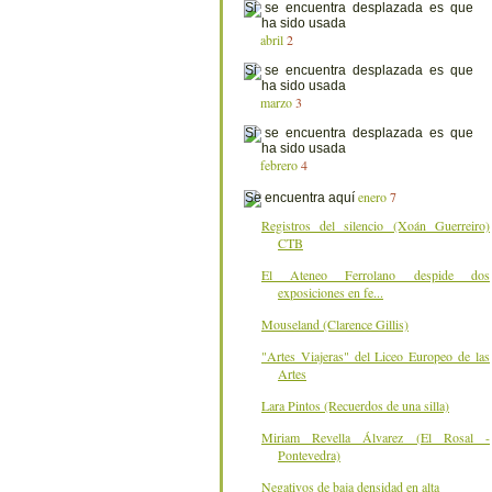
abril
2
marzo
3
febrero
4
enero
7
Registros del silencio (Xoán Guerreiro)
CTB
El Ateneo Ferrolano despide dos
exposiciones en fe...
Mouseland (Clarence Gillis)
"Artes Viajeras" del Liceo Europeo de las
Artes
Lara Pintos (Recuerdos de una silla)
Miriam Revella Álvarez (El Rosal -
Pontevedra)
Negativos de baja densidad en alta