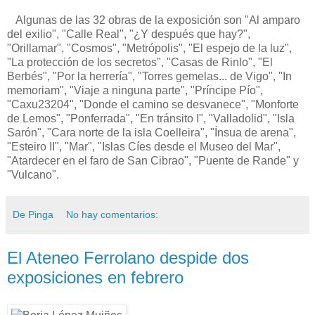
Algunas de las 32 obras de la exposición son "Al amparo
del exilio", "Calle Real", "¿Y después que hay?",
"Orillamar", "Cosmos", "Metrópolis", "El espejo de la luz",
"La protección de los secretos", "Casas de Rinlo", "El
Berbés", "Por la herrería", "Torres gemelas... de Vigo", "In
memoriam", "Viaje a ninguna parte", "Príncipe Pío",
"Caxu23204", "Donde el camino se desvanece", "Monforte
de Lemos", "Ponferrada", "En tránsito I", "Valladolid", "Isla
Sarón", "Cara norte de la isla Coelleira", "Ínsua de arena",
"Esteiro II", "Mar", "Islas Cíes desde el Museo del Mar",
"Atardecer en el faro de San Cibrao", "Puente de Rande" y
"Vulcano".
De Pinga
No hay comentarios:
El Ateneo Ferrolano despide dos
exposiciones en febrero