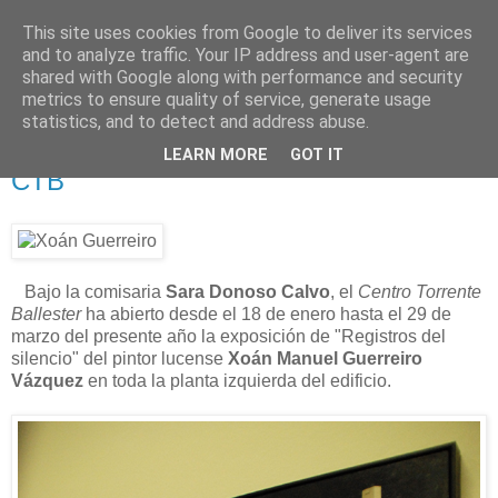
This site uses cookies from Google to deliver its services
Está de pinga
and to analyze traffic. Your IP address and user-agent are
shared with Google along with performance and security
metrics to ensure quality of service, generate usage
statistics, and to detect and address abuse.
29/1/13
Registros del silencio (Xoán Guerreiro)
LEARN MORE
GOT IT
CTB
Bajo la comisaria
Sara Donoso Calvo
, el
Centro Torrente
Ballester
ha abierto desde el 18 de enero hasta el 29 de
marzo del presente año la exposición de "Registros del
silencio" del pintor lucense
Xoán Manuel Guerreiro
Vázquez
en toda la planta izquierda del edificio.