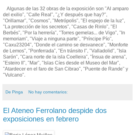
Algunas de las 32 obras de la exposición son "Al amparo
del exilio", "Calle Real", "¿Y después que hay?",
"Orillamar", "Cosmos", "Metrópolis", "El espejo de la luz",
"La protección de los secretos", "Casas de Rinlo", "El
Berbés", "Por la herrería", "Torres gemelas... de Vigo", "In
memoriam", "Viaje a ninguna parte", "Príncipe Pío",
"Caxu23204", "Donde el camino se desvanece", "Monforte
de Lemos", "Ponferrada", "En tránsito I", "Valladolid", "Isla
Sarón", "Cara norte de la isla Coelleira", "Ínsua de arena",
"Esteiro II", "Mar", "Islas Cíes desde el Museo del Mar",
"Atardecer en el faro de San Cibrao", "Puente de Rande" y
"Vulcano".
De Pinga
No hay comentarios:
El Ateneo Ferrolano despide dos
exposiciones en febrero