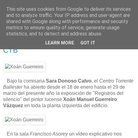
This site uses cookies from Google to deliver its services
Está de pinga
and to analyze traffic. Your IP address and user-agent are
shared with Google along with performance and security
metrics to ensure quality of service, generate usage
statistics, and to detect and address abuse.
29/1/13
Registros del silencio (Xoán Guerreiro)
LEARN MORE
GOT IT
CTB
Bajo la comisaria
Sara Donoso Calvo
, el
Centro Torrente
Ballester
ha abierto desde el 18 de enero hasta el 29 de
marzo del presente año la exposición de "Registros del
silencio" del pintor lucense
Xoán Manuel Guerreiro
Vázquez
en toda la planta izquierda del edificio.
En la sala
Francisco Asorey
un vídeo explicativo nos