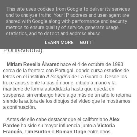
This site uses cookies from Google to deliver its services
Está de pinga
and to analyze traffic. Your IP address and user-agent are
shared with Google along with performance and security
metrics to ensure quality of service, generate usage
statistics, and to detect and address abuse.
8/1/13
Miriam Revella Álvarez (El Rosal -
LEARN MORE
GOT IT
Pontevedra)
Miriam Revella Álvarez
nace el 4 de octubre de 1993
cerca de la frontera con Portugal, donde cursa estudios de
letras en el instituto
A Sangriña
de La Guardia. Desde los
trece años siente la pasión por el dibujo a mano y la
mantiene de forma autodidacta hasta que queda en
suspense, sin embargo hace algo más de un año lo retoma
siendo la autora de los dibujos del vídeo que le mostramos
a continuación.
Antes de ello cabe destacar que el californiano
Alex
Pardee
ha sido su mayor influencia junto a
Victoria
Francés
,
Tim Burton
o
Roman Dirge
entre otros.