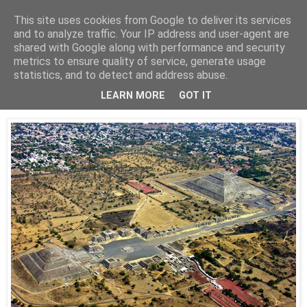
This site uses cookies from Google to deliver its services
Está de pinga
and to analyze traffic. Your IP address and user-agent are
shared with Google along with performance and security
metrics to ensure quality of service, generate usage
statistics, and to detect and address abuse.
6/8/14
Teotihuacán
LEARN MORE
GOT IT