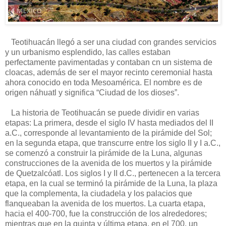
Teotihuacán llegó a ser una ciudad con grandes servicios
y un urbanismo esplendido, las calles estaban
perfectamente pavimentadas y contaban cn un sistema de
cloacas, además de ser el mayor recinto ceremonial hasta
ahora conocido en toda Mesoamérica. El nombre es de
origen náhuatl y significa “Ciudad de los dioses”.
La historia de Teotihuacán se puede dividir en varias
etapas: La primera, desde el siglo IV hasta mediados del II
a.C., corresponde al levantamiento de la pirámide del Sol;
en la segunda etapa, que transcurre entre los siglo II y I a.C.,
se comenzó a construir la pirámide de la Luna, algunas
construcciones de la avenida de los muertos y la pirámide
de Quetzalcóatl. Los siglos I y II d.C., pertenecen a la tercera
etapa, en la cual se terminó la pirámide de la Luna, la plaza
que la complementa, la ciudadela y los palacios que
flanqueaban la avenida de los muertos. La cuarta etapa,
hacia el 400-700, fue la construcción de los alrededores;
mientras que en la quinta y última etapa, en el 700, un